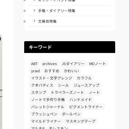
手帳・ダイアリー特集
文房具特集
キーワード
ABT
archives
JSダイアリー
MDノート
yraid
おすすめ
かわいい
イラスト・文字アレンジ
カラフル
クオバディス
シール
ジュースアップ
スタンプ
トラベラーズノート
ノート
ノートで手作り手帳
ハンドメイド
バレットジャーナル
ピグメントライナー
ブラッシュペン
ボールペン
マイルドライナー
マスキングテープ
マルチ8
モレスキン