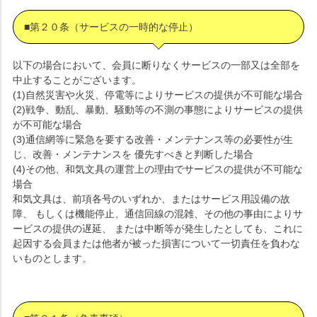
■第２０条（サービスの一時的な停止）
以下の場合において、会員に断りなくサービスの一部又は全部を
中止することがございます。
(1)自然災害や火災、停電等によりサービスの提供が不可能な場合
(2)戦争、動乱、暴動、騒動等の不測の事態によりサービスの提供
が不可能な場合
(3)通信網等に緊急を要する改善・メンテナンス等の必要性が生
じ、改善・メンテナンスを 優先すべきと判断した場合
(4)その他、和気文具の運営上の理由でサービスの提供が不可能な
場合
和気文具は、前項各号のいずれか、またはサービス用設備の故
障、 もしくは機能停止、通信回線の混雑、その他の事由によりサ
ービスの提供の遅延、 または中断等が発生したとしても、これに
起因する会員または他者が被った損害について一切責任を負わな
いものとします。