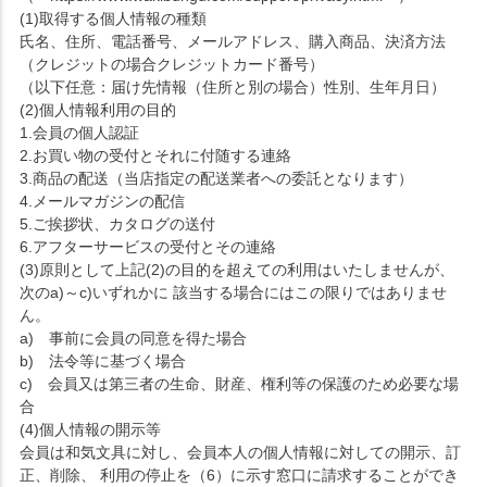
(1)取得する個人情報の種類
氏名、住所、電話番号、メールアドレス、購入商品、決済方法
（クレジットの場合クレジットカード番号）
（以下任意：届け先情報（住所と別の場合）性別、生年月日）
(2)個人情報利用の目的
1.会員の個人認証
2.お買い物の受付とそれに付随する連絡
3.商品の配送（当店指定の配送業者への委託となります）
4.メールマガジンの配信
5.ご挨拶状、カタログの送付
6.アフターサービスの受付とその連絡
(3)原則として上記(2)の目的を超えての利用はいたしませんが、
次のa)～c)いずれかに 該当する場合にはこの限りではありませ
ん。
a) 事前に会員の同意を得た場合
b) 法令等に基づく場合
c) 会員又は第三者の生命、財産、権利等の保護のため必要な場
合
(4)個人情報の開示等
会員は和気文具に対し、会員本人の個人情報に対しての開示、訂
正、削除、 利用の停止を（6）に示す窓口に請求することができ