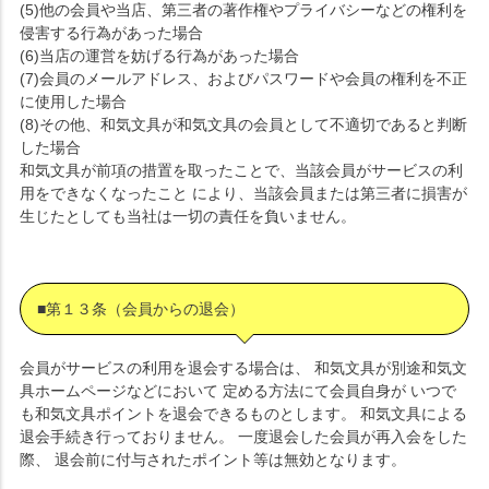
(5)他の会員や当店、第三者の著作権やプライバシーなどの権利を
侵害する行為があった場合
(6)当店の運営を妨げる行為があった場合
(7)会員のメールアドレス、およびパスワードや会員の権利を不正
に使用した場合
(8)その他、和気文具が和気文具の会員として不適切であると判断
した場合
和気文具が前項の措置を取ったことで、当該会員がサービスの利
用をできなくなったこと により、当該会員または第三者に損害が
生じたとしても当社は一切の責任を負いません。
■第１３条（会員からの退会）
会員がサービスの利用を退会する場合は、 和気文具が別途和気文
具ホームページなどにおいて 定める方法にて会員自身が いつで
も和気文具ポイントを退会できるものとします。 和気文具による
退会手続き行っておりません。 一度退会した会員が再入会をした
際、 退会前に付与されたポイント等は無効となります。