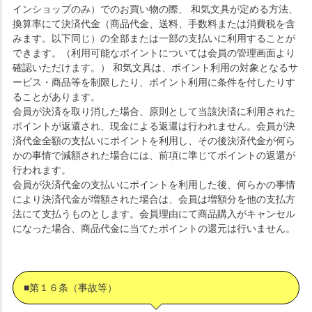
インショップのみ）でのお買い物の際、 和気文具が定める方法、
換算率にて決済代金（商品代金、送料、手数料または消費税を含
みます。以下同じ）の全部または一部の支払いに利用することが
できます。（利用可能なポイントについては会員の管理画面より
確認いただけます。） 和気文具は、ポイント利用の対象となるサ
ービス・商品等を制限したり、ポイント利用に条件を付したりす
ることがあります。
会員が決済を取り消した場合、原則として当該決済に利用された
ポイントが返還され、現金による返還は行われません。会員が決
済代金全額の支払いにポイントを利用し、その後決済代金が何ら
かの事情で減額された場合には、前項に準じてポイントの返還が
行われます。
会員が決済代金の支払いにポイントを利用した後、何らかの事情
により決済代金が増額された場合は、会員は増額分を他の支払方
法にて支払うものとします。会員理由にて商品購入がキャンセル
になった場合、商品代金に当てたポイントの還元は行いません。
■第１６条（事故等）