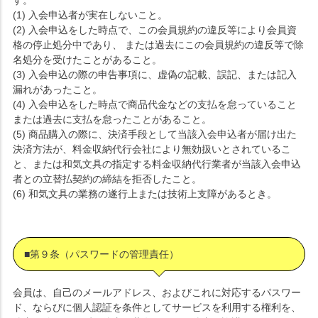
(1) 入会申込者が実在しないこと。
(2) 入会申込をした時点で、この会員規約の違反等により会員資
格の停止処分中であり、 または過去にこの会員規約の違反等で除
名処分を受けたことがあること。
(3) 入会申込の際の申告事項に、虚偽の記載、誤記、または記入
漏れがあったこと。
(4) 入会申込をした時点で商品代金などの支払を怠っていること
または過去に支払を怠ったことがあること。
(5) 商品購入の際に、決済手段として当該入会申込者が届け出た
決済方法が、料金収納代行会社により無効扱いとされているこ
と、または和気文具の指定する料金収納代行業者が当該入会申込
者との立替払契約の締結を拒否したこと。
(6) 和気文具の業務の遂行上または技術上支障があるとき。
■第９条（パスワードの管理責任）
会員は、自己のメールアドレス、およびこれに対応するパスワー
ド、ならびに個人認証を条件としてサービスを利用する権利を、