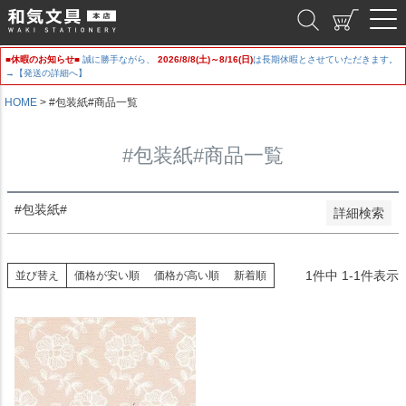
新着順
和気文具
登録順
価格が安い順
■休暇のお知らせ■
誠に勝手ながら、
2026/8/8(土)～8/16(日)
は長期休暇とさせていただきます。
価格が高い順
→【発送の詳細へ】
優先度順
レビュー順
HOME
#包装紙#商品一覧
キーワードヒット順
#包装紙#商品一覧
検索
#包装紙#
詳細検索
1
件中
1
-
1
件表示
並び替え
価格が安い順
価格が高い順
新着順