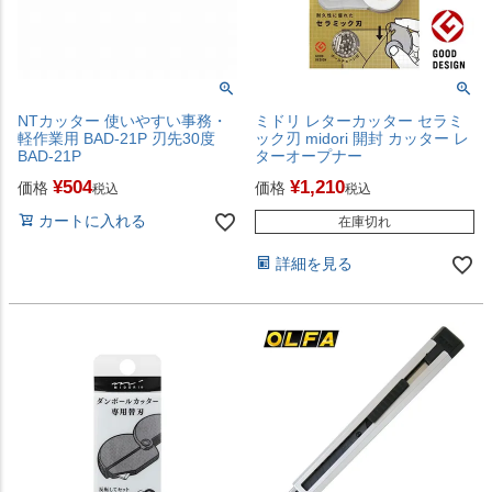
NTカッター 使いやすい事務・
ミドリ レターカッター セラミ
軽作業用 BAD-21P 刃先30度
ック刃 midori 開封 カッター レ
BAD-21P
ターオープナー
¥
504
¥
1,210
価格
価格
税込
税込
カートに入れる
在庫切れ
詳細を見る