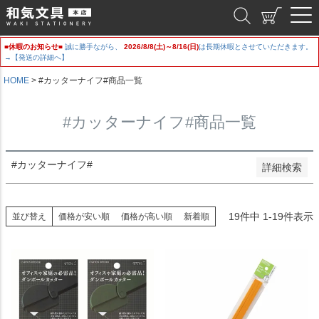
新着順
和気文具
登録順
価格が安い順
■休暇のお知らせ■
誠に勝手ながら、
2026/8/8(土)～8/16(日)
は長期休暇とさせていただきます。
価格が高い順
→【発送の詳細へ】
優先度順
レビュー順
HOME
#カッターナイフ#商品一覧
キーワードヒット順
#カッターナイフ#商品一覧
検索
#カッターナイフ#
詳細検索
19
件中
1
-
19
件表示
並び替え
価格が安い順
価格が高い順
新着順