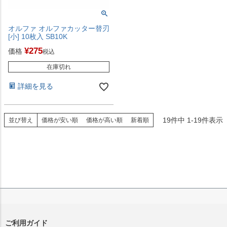
オルファ オルファカッター替刃
[小] 10枚入 SB10K
¥
275
価格
税込
在庫切れ
詳細を見る
19
件中
1
-
19
件表示
並び替え
価格が安い順
価格が高い順
新着順
ご利用ガイド