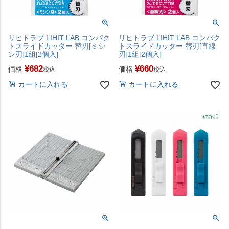
リヒトラブ LIHIT LAB コンパク
リヒトラブ LIHIT LAB コンパク
トスライドカッター 替刃[ミシ
トスライドカッター 替刃[直線
ン刃]1組[2個入]
刃]1組[2個入]
¥
682
¥
660
価格
価格
税込
税込
カートに入れる
カートに入れる