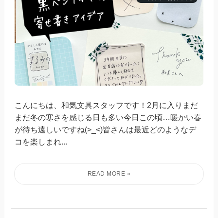
こんにちは、和気文具スタッフです！2月に入りまだ
まだ冬の寒さを感じる日も多い今日この頃…暖かい春
が待ち遠しいですね(>_<)皆さんは最近どのようなデ
コを楽しまれ...