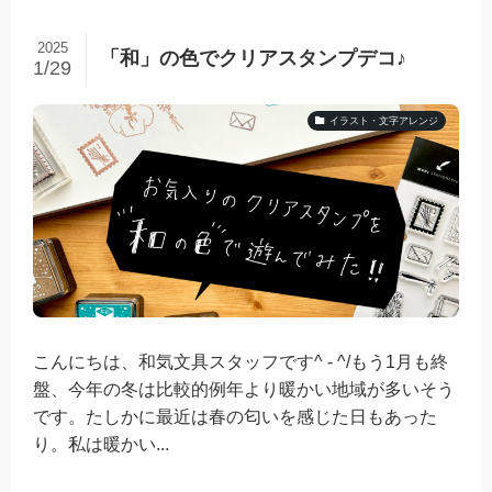
2025
「和」の色でクリアスタンプデコ♪
1/29
イラスト・文字アレンジ
こんにちは、和気文具スタッフです^ - ^/もう1月も終
盤、今年の冬は比較的例年より暖かい地域が多いそう
です。たしかに最近は春の匂いを感じた日もあった
り。私は暖かい...