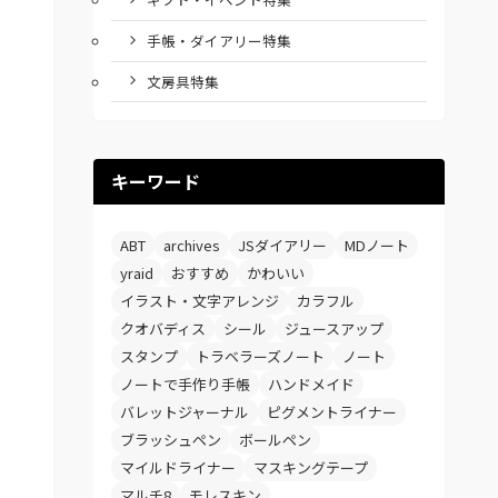
手帳・ダイアリー特集
文房具特集
キーワード
ABT
archives
JSダイアリー
MDノート
yraid
おすすめ
かわいい
イラスト・文字アレンジ
カラフル
クオバディス
シール
ジュースアップ
スタンプ
トラベラーズノート
ノート
ノートで手作り手帳
ハンドメイド
バレットジャーナル
ピグメントライナー
ブラッシュペン
ボールペン
マイルドライナー
マスキングテープ
マルチ8
モレスキン