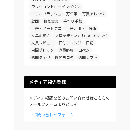
ラッションドローイングペン
リアルブラッシュ
万年筆
写真アレンジ
動画
和気文具
手作り手帳
手帳・ノートデコ
手帳活用・手帳術
文具の紹介
文具を使ったかわいいアレンジ
文具レビュー
日付アレンジ
日記
月間ブロック
測量野帳
白ペン
週間タテ型
週間ヨコ型
週間レフト
メディア関係者様
メディア掲載などのお問い合わせはこちらの
メールフォームよりどうぞ
→お問い合わせフォーム