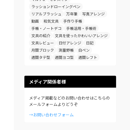
ラッションドローイングペン
リアルブラッシュ
万年筆
写真アレンジ
動画
和気文具
手作り手帳
手帳・ノートデコ
手帳活用・手帳術
文具の紹介
文具を使ったかわいいアレンジ
文具レビュー
日付アレンジ
日記
月間ブロック
測量野帳
白ペン
週間タテ型
週間ヨコ型
週間レフト
メディア関係者様
メディア掲載などのお問い合わせはこちらの
メールフォームよりどうぞ
→お問い合わせフォーム