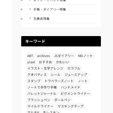
手帳・ダイアリー特集
文房具特集
キーワード
ABT
archives
JSダイアリー
MDノート
yraid
おすすめ
かわいい
イラスト・文字アレンジ
カラフル
クオバディス
シール
ジュースアップ
スタンプ
トラベラーズノート
ノート
ノートで手作り手帳
ハンドメイド
バレットジャーナル
ピグメントライナー
ブラッシュペン
ボールペン
マイルドライナー
マスキングテープ
マルチ8
モレスキン