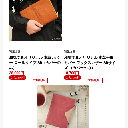
和気文具
和気文具
和気文具オリジナル 本革カバ
和気文具オリジナル 本革手帳
ー ロールタイプ A5（カバーの
カバー ワックスレザー A5サイ
み）
ズ （カバーのみ）
28,600円
18,700円
.
.
.
.