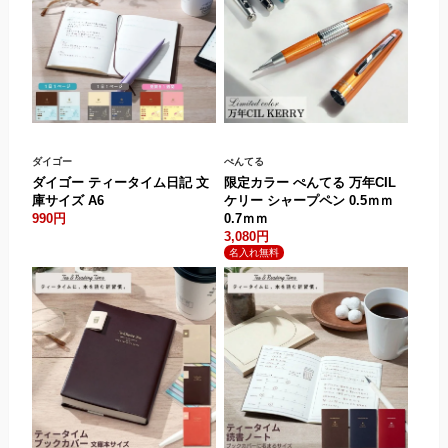
ダイゴー
ぺんてる
ダイゴー ティータイム日記 文
限定カラー ぺんてる 万年CIL
庫サイズ A6
ケリー シャープペン 0.5ｍｍ
990円
0.7ｍｍ
3,080円
.