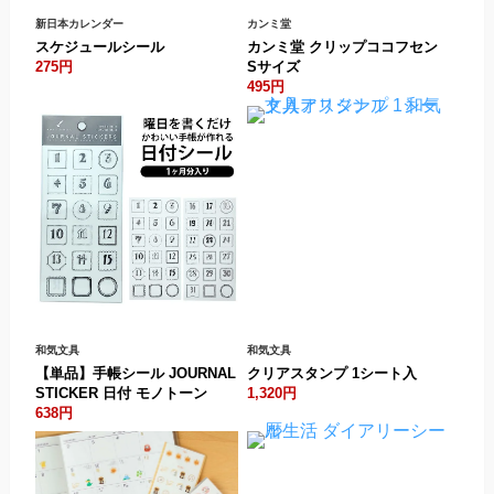
新日本カレンダー
カンミ堂
スケジュールシール
カンミ堂 クリップココフセン
275円
Sサイズ
495円
和気文具
和気文具
【単品】手帳シール JOURNAL
クリアスタンプ 1シート入
STICKER 日付 モノトーン
1,320円
638円