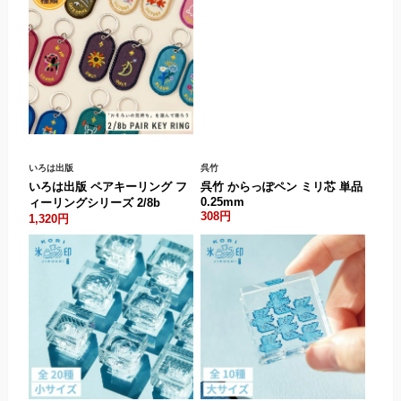
いろは出版
呉竹
いろは出版 ペアキーリング フ
呉竹 からっぽペン ミリ芯 単品
0.25mm
ィーリングシリーズ 2/8b
308円
1,320円