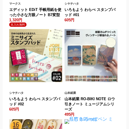
マークス
シヤチハタ
エディット EDiT 手帳用紙を使
いろもよう わらべ スタンプパ
った小さな方眼ノート B7変型
ッド #01
1,320円
605円
.
シヤチハタ
山本紙業
いろもよう わらべ スタンプパ
山本紙業 RO-BIKI NOTE ロウ
ッド #02
引きノート ミュージアムシリ
605円
ーズ
495円