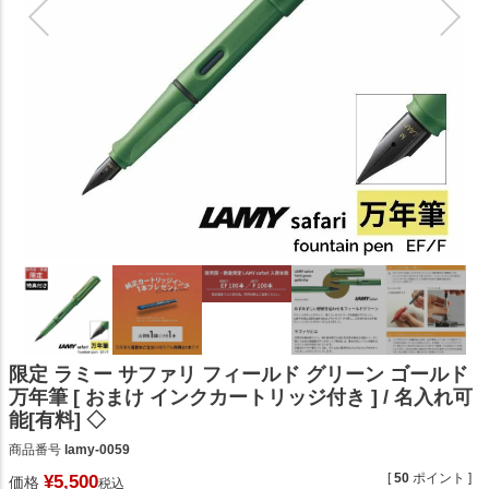
限定 ラミー サファリ フィールド グリーン ゴールド
万年筆 [ おまけ インクカートリッジ付き ] / 名入れ可
能[有料] ◇
商品番号
lamy-0059
[
50
ポイント ]
¥
5,500
価格
税込