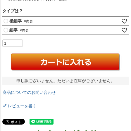
須
)
タイプは？
極細字
×
細字
×
申し訳ございません。ただいま在庫がございません。
商品についてのお問い合わせ
レビューを書く