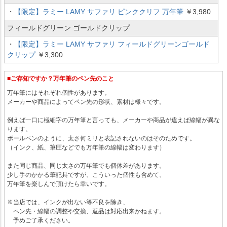
・
【限定】ラミー LAMY サファリ ピンククリフ 万年筆
￥3,980
フィールドグリーン ゴールドクリップ
・
【限定】ラミー LAMY サファリ フィールドグリーンゴールド
クリップ
￥3,300
■ご存知ですか？万年筆のペン先のこと
万年筆にはそれぞれ個性があります。
メーカーや商品によってペン先の形状、素材は様々です。
例えば一口に極細字の万年筆と言っても、メーカーや商品が違えば線幅が異な
ります。
ボールペンのように、太さ何ミリと表記されないのはそのためです。
（インク、紙、筆圧などでも万年筆の線幅は変わります）
また同じ商品、同じ太さの万年筆でも個体差があります。
少し手のかかる筆記具ですが、こういった個性も含めて、
万年筆を楽しんで頂けたら幸いです。
※当店では、インクが出ない等不良を除き、
ペン先・線幅の調整や交換、返品は対応出来かねます。
予めご了承ください。