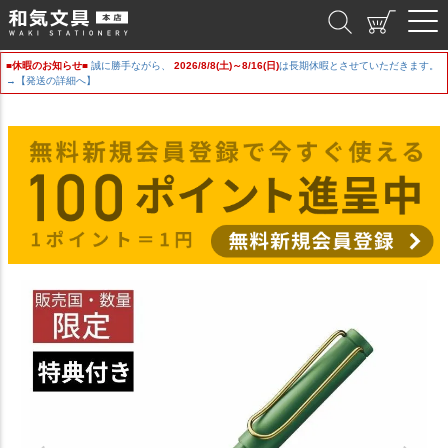
和気文具
■休暇のお知らせ■
誠に勝手ながら、
2026/8/8(土)～8/16(日)
は長期休暇とさせていただきます。
→【発送の詳細へ】