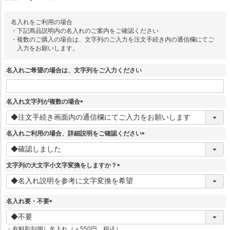
名入れをご利用の場合
・下記商品説明内の名入れのご案内をご確認ください
・複数のご購入の場合は、文字列のご入力を注文手続き内の通信欄にてご
入力をお願いします。
名入れご希望の場合は、文字列をご入力ください
名入れ文字列が複数の場合
(
必
須
名入れご利用の場合、詳細説明をご確認ください
)
(
必
須
文字列の大文字小文字変換をしますか？
)
(
必
須
名入れ要・不要
)
(
必
・有料彫刻押し名入れ（＋550円 税込）