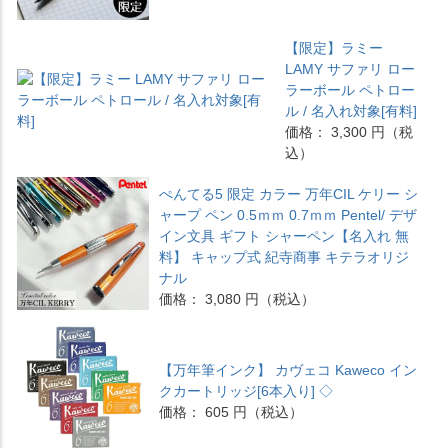
【限定】ラミー
LAMY サファリ ロー
ラーボール ペトロー
ル / 名入れ対象[有料]
価格： 3,300 円（税
込）
ぺんてる5 限定 カラー 万年CIL ケリー シ
ャープ ペン 0.5ｍｍ 0.7ｍｍ Pentel/ デザ
イン文具 ギフト シャーペン【名入れ 無
料】 キャップ式 紀寺商事 キテラオリジ
ナル
価格： 3,080 円（税込）
【万年筆インク】 カヴェコ Kaweco イン
クカートリッジ[6本入り] ◇
価格： 605 円（税込）