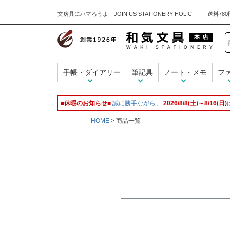
文房具にハマろうよ JOIN US STATIONERY HOLIC
キーワード
手帳・ダイアリー
筆記具
ノート・メモ
フ
価格
■休暇のお知らせ■
誠に勝手ながら、
2026/8/8(土)～8/16(日)
HOME
商品一覧
商品タグ
名入れ無料