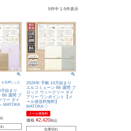
5
件中
1
-
5
件表示
」を箔押しした
2026年 手帳 10月始まり
エルコミューン B6 週間 ブ
10月始まり
ロック ウィークリー ダイ
B6 週間 ブ
アリー ワンポイント【メ
クリー ダイ
ール便送料無料】
 MATOKA
MATOKA ◇
メール便無料
込
¥
2,420
価格
税込
切れ
在庫切れ