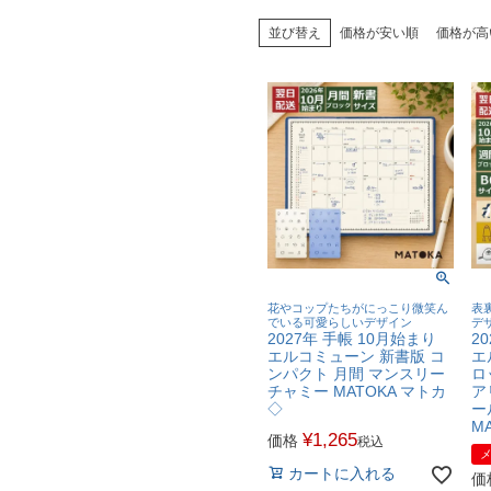
並び替え
価格が安い順
価格が高
花やコップたちがにっこり微笑ん
表
でいる可愛らしいデザイン
デ
2027年 手帳 10月始まり
2
エルコミューン 新書版 コ
エ
ンパクト 月間 マンスリー
ロ
チャミー MATOKA マトカ
ア
◇
ー
M
¥
1,265
価格
税込
カートに入れる
価