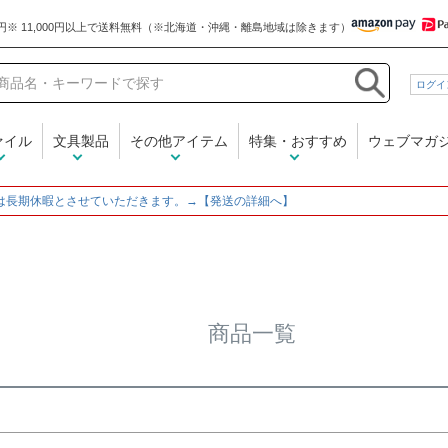
和気文具
ログイ
在庫なし商品
在庫なし商品を表示しな
ァイル
文具製品
その他アイテム
特集・おすすめ
ウェブマガ
商品番号/JANコード
～
は長期休暇とさせていただきます。→【発送の詳細へ】
並び順
新着順
登録順
価格
レビュー順
キーワード
商品一覧
検索