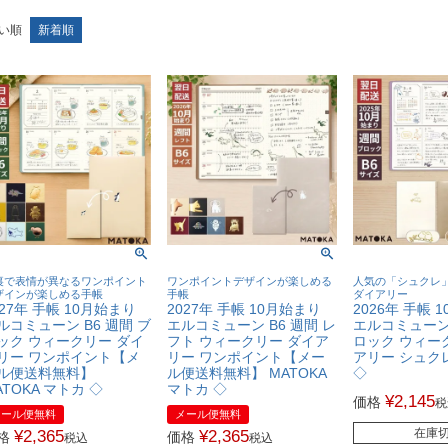
い順
新着順
裏で表情が異なるワンポイント
ワンポイントデザインが楽しめる
人気の「シュクレ
ザインが楽しめる手帳
手帳
ダイアリー
027年 手帳 10月始まり
2027年 手帳 10月始まり
2026年 手帳 
ルコミューン B6 週間 ブ
エルコミューン B6 週間 レ
エルコミューン 
ック ウィークリー ダイ
フト ウィークリー ダイア
ロック ウィー
リー ワンポイント【メ
リー ワンポイント【メー
アリー シュクレ
ル便送料無料】
ル便送料無料】 MATOKA
◇
ATOKA マトカ ◇
マトカ ◇
¥
2,145
価格
税
メール便無料
メール便無料
在庫
¥
2,365
¥
2,365
格
価格
税込
税込