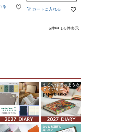
れる
カートに入れる
5
件中
1
-
5
件表示