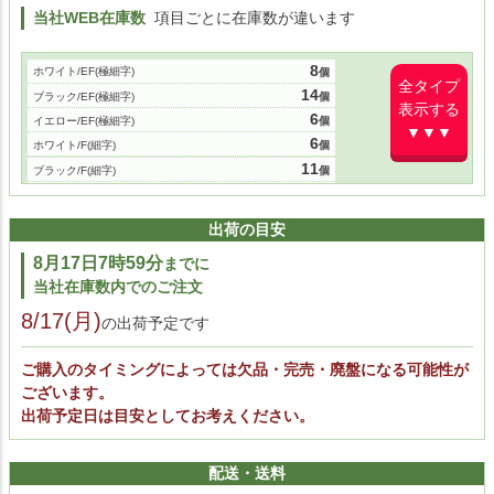
当社WEB在庫数
項目ごとに在庫数が違います
8
ホワイト/EF(極細字)
全タイプ
14
ブラック/EF(極細字)
表示する
6
イエロー/EF(極細字)
▼▼▼
6
ホワイト/F(細字)
11
ブラック/F(細字)
6
イエロー/F(細字)
出荷の目安
8月17日7時59分
までに
当社在庫数内でのご注文
8/17(月)
の出荷予定です
ご購入のタイミングによっては欠品・完売・廃盤になる可能性が
ございます。
出荷予定日は目安としてお考えください。
配送・送料