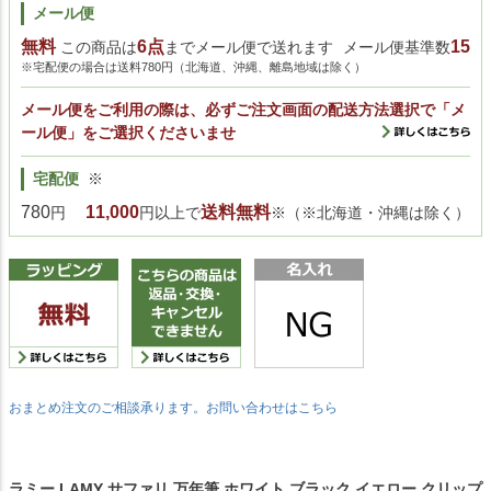
メール便
無料
6点
15
この商品は
までメール便で送れます
メール便基準数
※宅配便の場合は送料780円（北海道、沖縄、離島地域は除く）
メール便をご利用の際は、必ずご注文画面の配送方法選択で「メ
ール便」をご選択くださいませ
宅配便
※
780
11,000
送料無料
円
円以上で
※（※北海道・沖縄は除く）
おまとめ注文のご相談承ります。お問い合わせはこちら
ラミー LAMY サファリ 万年筆 ホワイト ブラック イエロー クリップ