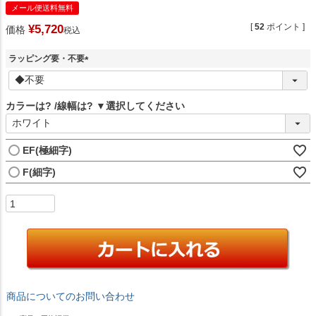
メール便送料無料
[
52
ポイント ]
¥
5,720
価格
税込
ラッピング要・不要
(
必
須
カラーは?
線幅は?
)
EF(極細字)
F(細字)
商品についてのお問い合わせ