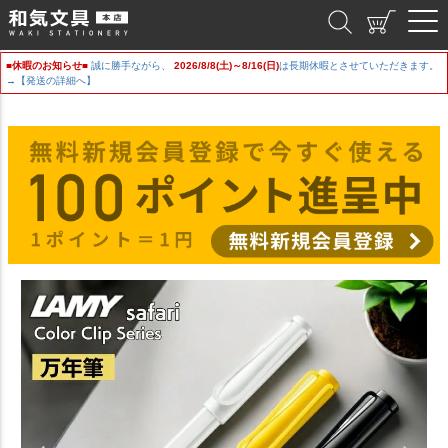
和気文具
■休暇のお知らせ■
誠に勝手ながら、
2026/8/8(土)～8/16(日)
は長期休暇とさせていただきます。
→【発送の詳細へ】