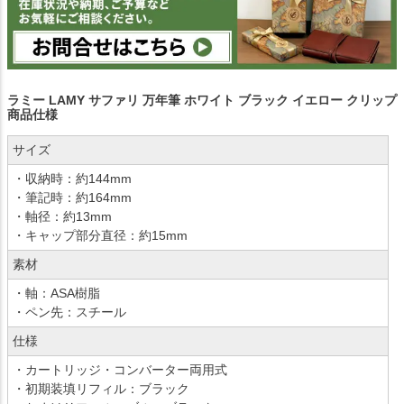
ラミー LAMY サファリ 万年筆 ホワイト ブラック イエロー クリップ
商品仕様
サイズ
・収納時：約144mm
・筆記時：約164mm
・軸径：約13mm
・キャップ部分直径：約15mm
素材
・軸：ASA樹脂
・ペン先：スチール
仕様
・カートリッジ・コンバーター両用式
・初期装填リフィル：ブラック