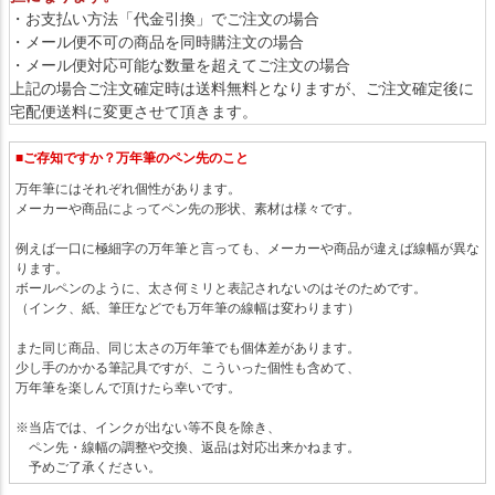
・お支払い方法「代金引換」でご注文の場合
・メール便不可の商品を同時購注文の場合
・メール便対応可能な数量を超えてご注文の場合
上記の場合ご注文確定時は送料無料となりますが、ご注文確定後に
宅配便送料に変更させて頂きます。
■ご存知ですか？万年筆のペン先のこと
万年筆にはそれぞれ個性があります。
メーカーや商品によってペン先の形状、素材は様々です。
例えば一口に極細字の万年筆と言っても、メーカーや商品が違えば線幅が異な
ります。
ボールペンのように、太さ何ミリと表記されないのはそのためです。
（インク、紙、筆圧などでも万年筆の線幅は変わります）
また同じ商品、同じ太さの万年筆でも個体差があります。
少し手のかかる筆記具ですが、こういった個性も含めて、
万年筆を楽しんで頂けたら幸いです。
※当店では、インクが出ない等不良を除き、
ペン先・線幅の調整や交換、返品は対応出来かねます。
予めご了承ください。