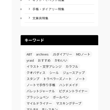
手帳・ダイアリー特集
文房具特集
キーワード
ABT
archives
JSダイアリー
MDノート
yraid
おすすめ
かわいい
イラスト・文字アレンジ
カラフル
クオバディス
シール
ジュースアップ
スタンプ
トラベラーズノート
ノート
ノートで手作り手帳
ハンドメイド
バレットジャーナル
ピグメントライナー
ブラッシュペン
ボールペン
マイルドライナー
マスキングテープ
マルチ8
モレスキン