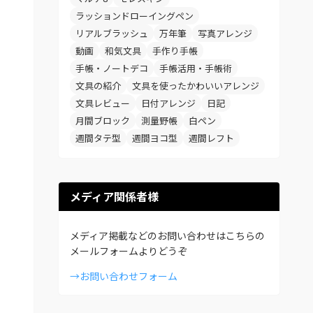
ラッションドローイングペン
リアルブラッシュ
万年筆
写真アレンジ
動画
和気文具
手作り手帳
手帳・ノートデコ
手帳活用・手帳術
文具の紹介
文具を使ったかわいいアレンジ
文具レビュー
日付アレンジ
日記
月間ブロック
測量野帳
白ペン
週間タテ型
週間ヨコ型
週間レフト
メディア関係者様
メディア掲載などのお問い合わせはこちらの
メールフォームよりどうぞ
→お問い合わせフォーム