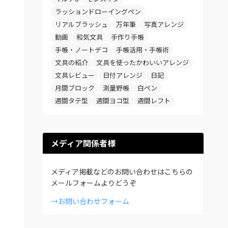
ラッションドローイングペン
リアルブラッシュ
万年筆
写真アレンジ
動画
和気文具
手作り手帳
手帳・ノートデコ
手帳活用・手帳術
文具の紹介
文具を使ったかわいいアレンジ
文具レビュー
日付アレンジ
日記
月間ブロック
測量野帳
白ペン
週間タテ型
週間ヨコ型
週間レフト
メディア関係者様
メディア掲載などのお問い合わせはこちらの
メールフォームよりどうぞ
→お問い合わせフォーム