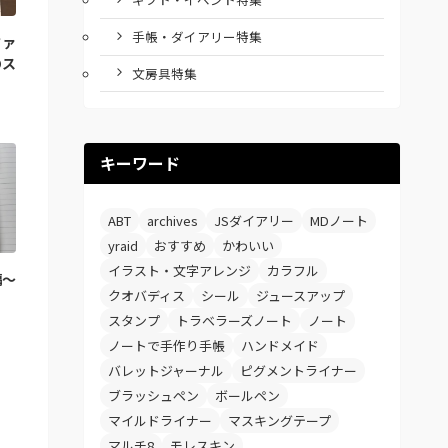
手帳・ダイアリー特集
ファ
のス
文房具特集
キーワード
ABT
archives
JSダイアリー
MDノート
yraid
おすすめ
かわいい
イラスト・文字アレンジ
カラフル
編～
クオバディス
シール
ジュースアップ
スタンプ
トラベラーズノート
ノート
ノートで手作り手帳
ハンドメイド
バレットジャーナル
ピグメントライナー
ブラッシュペン
ボールペン
マイルドライナー
マスキングテープ
マルチ8
モレスキン