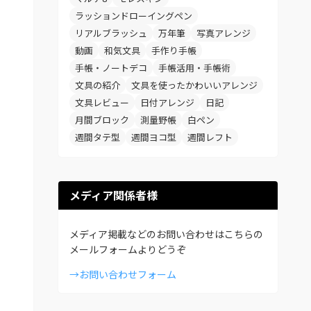
ラッションドローイングペン
リアルブラッシュ
万年筆
写真アレンジ
動画
和気文具
手作り手帳
手帳・ノートデコ
手帳活用・手帳術
文具の紹介
文具を使ったかわいいアレンジ
文具レビュー
日付アレンジ
日記
月間ブロック
測量野帳
白ペン
週間タテ型
週間ヨコ型
週間レフト
メディア関係者様
メディア掲載などのお問い合わせはこちらの
メールフォームよりどうぞ
→お問い合わせフォーム