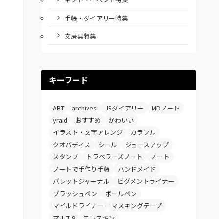
手帳・ダイアリー特集
文房具特集
キーワード
ABT
archives
JSダイアリー
MDノート
yraid
おすすめ
かわいい
イラスト・文字アレンジ
カラフル
クオバディス
シール
ジュースアップ
スタンプ
トラベラーズノート
ノート
ノートで手作り手帳
ハンドメイド
バレットジャーナル
ピグメントライナー
ブラッシュペン
ボールペン
マイルドライナー
マスキングテープ
マルチ8
モレスキン