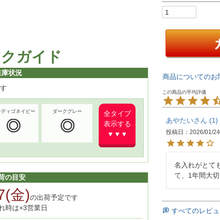
ックガイド
在庫状況
商品についてのお
す
ンディゴネイビー
ダークグレー
全タイプ
あやたい
1
表示する
投稿日
2026/01/2
▼▼▼
名入れがとて
て、1年間大
荷の目安
7(金)
の出荷予定です
れ時は+3営業日
すべてのレビュ