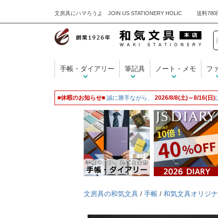
文房具にハマろうよ JOIN US STATIONERY HOLIC
手帳・ダイアリー
筆記具
ノート・メモ
フ
■休暇のお知らせ■
誠に勝手ながら、
2026/8/8(土)～8/16(日)
文房具の和気文具
/
手帳
/
和気文具オリジナ