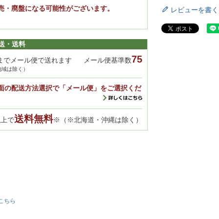
売・廃盤になる可能性がございます。
レビューを書く
。
送・送料
75
までメール便で送れます
メール便基準数
地域は除く）
面の配送方法選択で「メール便」をご選択くだ
送料無料
以上で
※（※北海道・沖縄は除く）
こちら