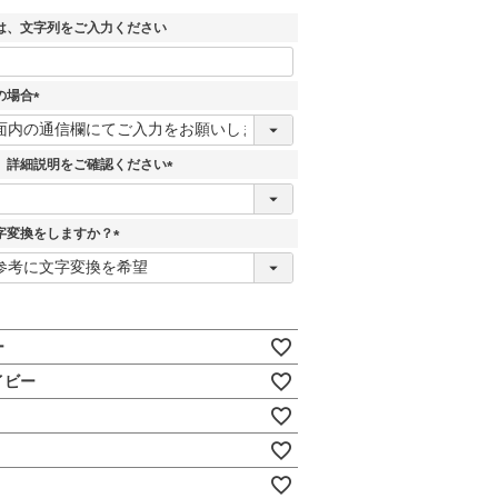
須
)
は、文字列をご入力ください
の場合
(
必
須
、詳細説明をご確認ください
)
(
必
須
字変換をしますか？
)
(
必
須
)
ー
イビー