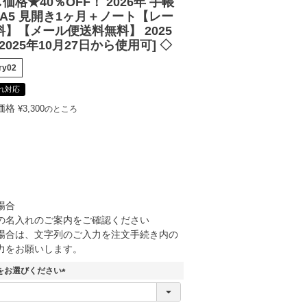
価格★40％OFF！ 2026年 手帳
 A5 見開き1ヶ月＋ノート【レー
】【メール便送料無料】 2025
2025年10月27日から使用可] ◇
ery02
れ対応
価格
¥
3,300
のところ
場合
の名入れのご案内をご確認ください
場合は、文字列のご入力を注文手続き内の
力をお願いします。
をお選びください
(
必