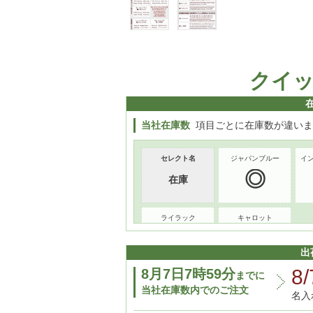
クイ
当社在庫数
項目ごとに在庫数が違いま
セレクト名
ジャパンブルー
イ
在庫
ライラック
キャロット
15
出
8/
8月7日7時59分
までに
当社在庫数内でのご注文
名入