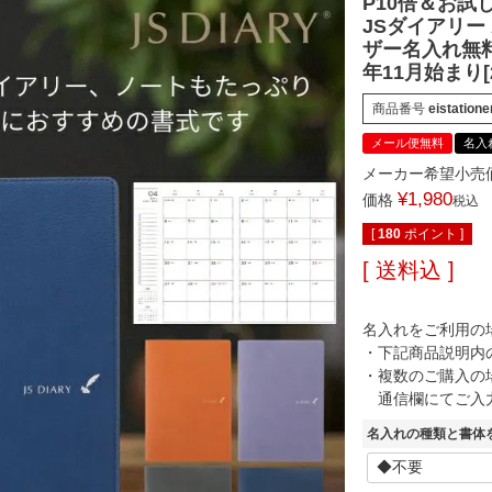
P10倍＆お試し
JSダイアリー
ザー名入れ無料
年11月始まり[
商品番号
eistation
メール便無料
名入
メーカー希望小売
¥
1,980
価格
税込
[
180
ポイント ]
送料込
名入れをご利用の
・下記商品説明内
・複数のご購入の
通信欄にてご入
名入れの種類と書体