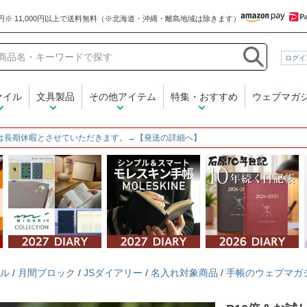
和気文具
ログイ
ァイル
文具製品
その他アイテム
特集・おすすめ
ウェブマガ
は長期休暇とさせていただきます。→【発送の詳細へ】
ル
/
月間ブロック
/
JSダイアリー
/
名入れ対象商品
/
手帳のウェブマガ