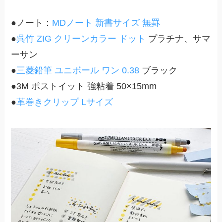
●ノート：
MDノート 新書サイズ 無罫
●
呉竹 ZIG クリーンカラー ドット
プラチナ、サマ
ーサン
●
三菱鉛筆 ユニボール ワン 0.38
ブラック
●3M ポストイット 強粘着 50×15mm
●
革巻きクリップ Lサイズ