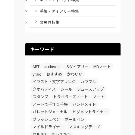
手帳・ダイアリー特集
文房具特集
キーワード
ABT
archives
JSダイアリー
MDノート
yraid
おすすめ
かわいい
イラスト・文字アレンジ
カラフル
クオバディス
シール
ジュースアップ
スタンプ
トラベラーズノート
ノート
ノートで手作り手帳
ハンドメイド
バレットジャーナル
ピグメントライナー
ブラッシュペン
ボールペン
マイルドライナー
マスキングテープ
マルチ8
モレスキン