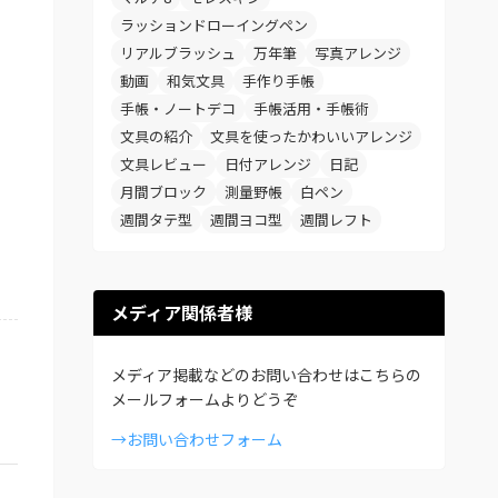
ラッションドローイングペン
リアルブラッシュ
万年筆
写真アレンジ
動画
和気文具
手作り手帳
手帳・ノートデコ
手帳活用・手帳術
文具の紹介
文具を使ったかわいいアレンジ
文具レビュー
日付アレンジ
日記
月間ブロック
測量野帳
白ペン
週間タテ型
週間ヨコ型
週間レフト
メディア関係者様
メディア掲載などのお問い合わせはこちらの
メールフォームよりどうぞ
→お問い合わせフォーム