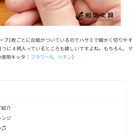
テープ1枚ごとに台紙がついているのでハサミで細かく切りやす
1つに４柄入っているところも嬉しいですよね。もちろん、マ
像使用キッタ：
フラワー9
、
リネン
）
ご紹介
レンジ
う♫