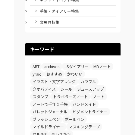
手帳・ダイアリー特集
文房具特集
キーワード
ABT
archives
JSダイアリー
MDノート
yraid
おすすめ
かわいい
イラスト・文字アレンジ
カラフル
クオバディス
シール
ジュースアップ
スタンプ
トラベラーズノート
ノート
ノートで手作り手帳
ハンドメイド
バレットジャーナル
ピグメントライナー
ブラッシュペン
ボールペン
マイルドライナー
マスキングテープ
マルチ8
モレスキン