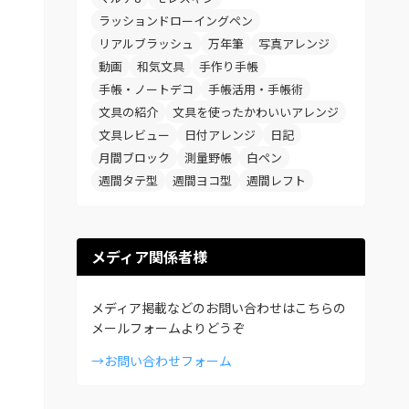
ラッションドローイングペン
リアルブラッシュ
万年筆
写真アレンジ
動画
和気文具
手作り手帳
手帳・ノートデコ
手帳活用・手帳術
文具の紹介
文具を使ったかわいいアレンジ
文具レビュー
日付アレンジ
日記
月間ブロック
測量野帳
白ペン
週間タテ型
週間ヨコ型
週間レフト
メディア関係者様
メディア掲載などのお問い合わせはこちらの
メールフォームよりどうぞ
→お問い合わせフォーム