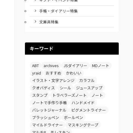
手帳・ダイアリー特集
文房具特集
キーワード
ABT
archives
JSダイアリー
MDノート
yraid
おすすめ
かわいい
イラスト・文字アレンジ
カラフル
クオバディス
シール
ジュースアップ
スタンプ
トラベラーズノート
ノート
ノートで手作り手帳
ハンドメイド
バレットジャーナル
ピグメントライナー
ブラッシュペン
ボールペン
マイルドライナー
マスキングテープ
マルチ8
モレスキン