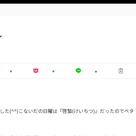
ル
た(^^)こないだの日曜は『啓蟄(けいちつ)』だったのでペタ