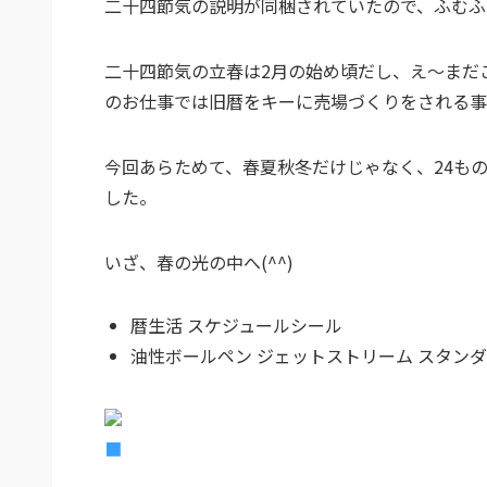
二十四節気の説明が同梱されていたので、ふむふ
二十四節気の立春は2月の始め頃だし、え～まだ
のお仕事では旧暦をキーに売場づくりをされる事
今回あらためて、春夏秋冬だけじゃなく、24も
した。
いざ、春の光の中へ(^^)
暦生活 スケジュールシール
油性ボールペン ジェットストリーム スタンダード
■