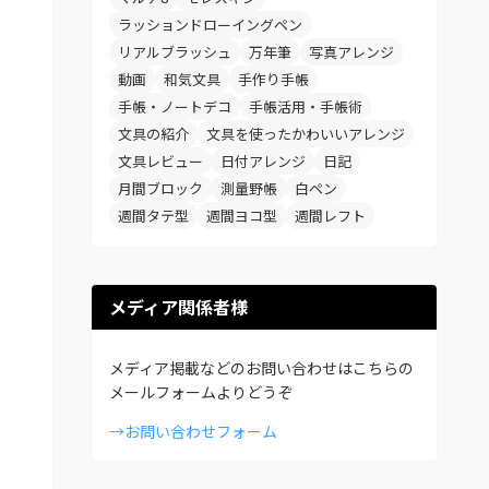
ラッションドローイングペン
リアルブラッシュ
万年筆
写真アレンジ
動画
和気文具
手作り手帳
手帳・ノートデコ
手帳活用・手帳術
文具の紹介
文具を使ったかわいいアレンジ
文具レビュー
日付アレンジ
日記
月間ブロック
測量野帳
白ペン
週間タテ型
週間ヨコ型
週間レフト
メディア関係者様
メディア掲載などのお問い合わせはこちらの
メールフォームよりどうぞ
→お問い合わせフォーム