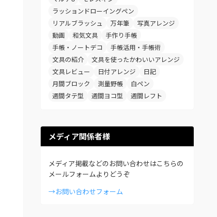
ラッションドローイングペン
リアルブラッシュ
万年筆
写真アレンジ
動画
和気文具
手作り手帳
手帳・ノートデコ
手帳活用・手帳術
文具の紹介
文具を使ったかわいいアレンジ
文具レビュー
日付アレンジ
日記
月間ブロック
測量野帳
白ペン
週間タテ型
週間ヨコ型
週間レフト
メディア関係者様
メディア掲載などのお問い合わせはこちらの
メールフォームよりどうぞ
→お問い合わせフォーム