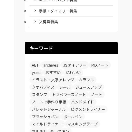
手帳・ダイアリー特集
文房具特集
キーワード
ABT
archives
JSダイアリー
MDノート
yraid
おすすめ
かわいい
イラスト・文字アレンジ
カラフル
クオバディス
シール
ジュースアップ
スタンプ
トラベラーズノート
ノート
ノートで手作り手帳
ハンドメイド
バレットジャーナル
ピグメントライナー
ブラッシュペン
ボールペン
マイルドライナー
マスキングテープ
マルチ8
モレスキン