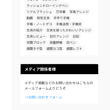
ラッションドローイングペン
リアルブラッシュ
万年筆
写真アレンジ
動画
和気文具
手作り手帳
手帳・ノートデコ
手帳活用・手帳術
文具の紹介
文具を使ったかわいいアレンジ
文具レビュー
日付アレンジ
日記
月間ブロック
測量野帳
白ペン
週間タテ型
週間ヨコ型
週間レフト
メディア関係者様
メディア掲載などのお問い合わせはこちらの
メールフォームよりどうぞ
→お問い合わせフォーム