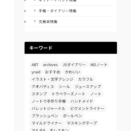
手帳・ダイアリー特集
文房具特集
キーワード
ABT
archives
JSダイアリー
MDノート
yraid
おすすめ
かわいい
イラスト・文字アレンジ
カラフル
クオバディス
シール
ジュースアップ
スタンプ
トラベラーズノート
ノート
ノートで手作り手帳
ハンドメイド
バレットジャーナル
ピグメントライナー
ブラッシュペン
ボールペン
マイルドライナー
マスキングテープ
マルチ8
モレスキン