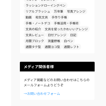
ラッションドローイングペン
リアルブラッシュ
万年筆
写真アレンジ
動画
和気文具
手作り手帳
手帳・ノートデコ
手帳活用・手帳術
文具の紹介
文具を使ったかわいいアレンジ
文具レビュー
日付アレンジ
日記
月間ブロック
測量野帳
白ペン
週間タテ型
週間ヨコ型
週間レフト
メディア関係者様
メディア掲載などのお問い合わせはこちらの
メールフォームよりどうぞ
→お問い合わせフォーム