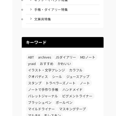
手帳・ダイアリー特集
文房具特集
キーワード
ABT
archives
JSダイアリー
MDノート
yraid
おすすめ
かわいい
イラスト・文字アレンジ
カラフル
クオバディス
シール
ジュースアップ
スタンプ
トラベラーズノート
ノート
ノートで手作り手帳
ハンドメイド
バレットジャーナル
ピグメントライナー
ブラッシュペン
ボールペン
マイルドライナー
マスキングテープ
マルチ8
モレスキン