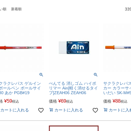
33
い順
新着順
クラクレパス ゲルイン
ぺんてる 消しゴム ハイポ
サクラクレパス
ボールペン ボールサイ
リマー Ain[軽く消せるタイ
カー カラーサ
0 あか PGB#19
プ]ZEAH06 ZEAH06
いだい SK-M#5 
¥
59
¥
69
¥
88
格
価格
価格
税込
税込
税込
カートに入れる
カートに入れる
カートに入