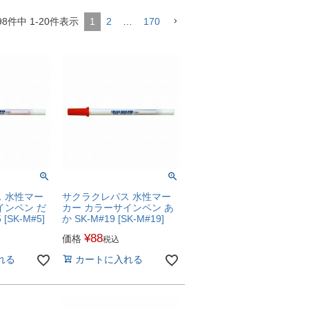
98
件中
1
-
20
件表示
1
2
…
170
 水性マー
サクラクレパス 水性マー
インペン だ
カー カラーサインペン あ
[SK-M#5]
か SK-M#19 [SK-M#19]
¥
88
価格
税込
れる
カートに入れる