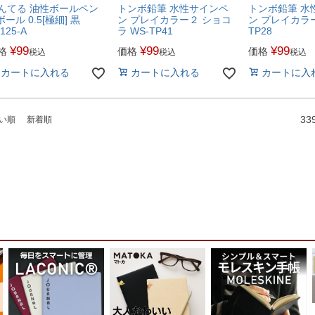
んてる 油性ボールペン
トンボ鉛筆 水性サインペ
トンボ鉛筆 水
ボール 0.5[極細] 黒
ン プレイカラー２ ショコ
ン プレイカラー
125-A
ラ WS-TP41
TP28
¥
99
¥
99
¥
99
格
価格
価格
税込
税込
税込
カートに入れる
カートに入れる
カートに入
33
い順
新着順