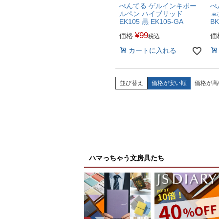
ぺんてる ゲルインキボー
ぺ
ルペン ハイブリッド
.e
EK105 黒 EK105-GA
BK
¥
99
価格
価
税込
カートに入れる
並び替え
価格が安い順
価格が高
ハマっちゃう文房具たち