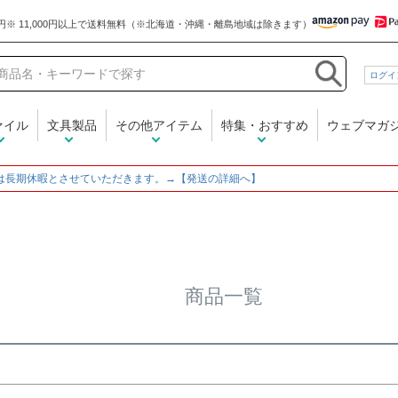
和気文具
ログイ
在庫なし商品
在庫なし商品を表示しな
ァイル
文具製品
その他アイテム
特集・おすすめ
ウェブマガ
商品番号/JANコード
～
は長期休暇とさせていただきます。→【発送の詳細へ】
並び順
新着順
登録順
価格
レビュー順
キーワード
商品一覧
検索