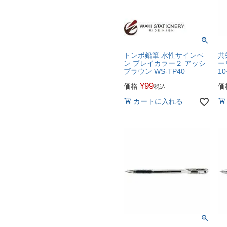
トンボ鉛筆 水性サインペ
共
ン プレイカラー２ アッシ
ー
ブラウン WS-TP40
1
¥
99
価格
価
税込
カートに入れる