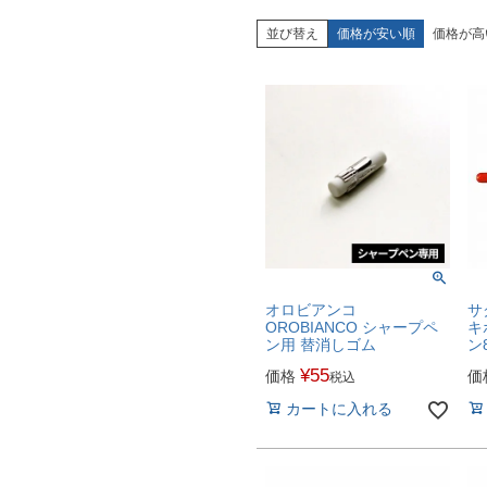
並び替え
価格が安い順
価格が高
オロビアンコ
サ
OROBIANCO シャープペ
キ
ン用 替消しゴム
ン8
¥
55
価格
価
税込
カートに入れる