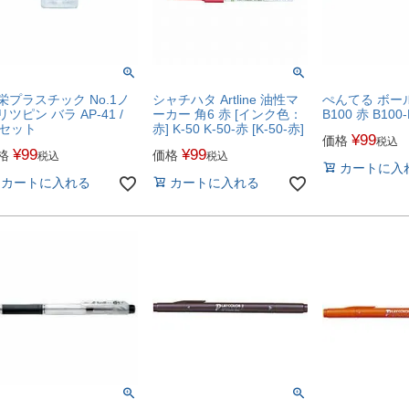
栄プラスチック No.1ノ
シャチハタ Artline 油性マ
ぺんてる ボールP
リツピン バラ AP-41 /
ーカー 角6 赤 [インク色：
B100 赤 B100
0セット
赤] K-50 K-50-赤 [K-50-赤]
¥
99
価格
税込
¥
99
¥
99
格
価格
税込
税込
カートに入
カートに入れる
カートに入れる