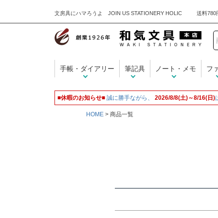
文房具にハマろうよ JOIN US STATIONERY HOLIC
キーワード
手帳・ダイアリー
筆記具
ノート・メモ
フ
価格
■休暇のお知らせ■
誠に勝手ながら、
2026/8/8(土)～8/16(日)
HOME
商品一覧
商品タグ
名入れ無料