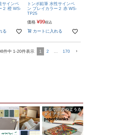
性サインペ
トンボ鉛筆 水性サインペ
２ 橙 WS-
ン プレイカラー２ 赤 WS-
TP25
¥
99
価格
税込
れる
カートに入れる
98
件中
1
-
20
件表示
1
2
…
170