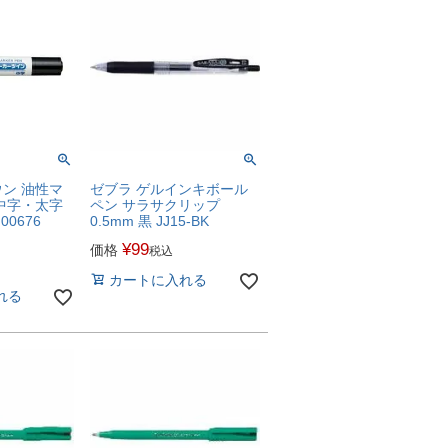
ン 油性マ
ゼブラ ゲルインキボール
中字・太字
ペン サラサクリップ
00676
0.5mm 黒 JJ15-BK
¥
99
価格
税込
カートに入れる
れる