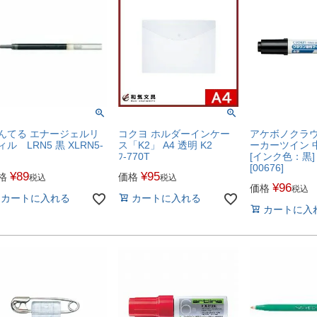
んてる エナージェルリ
コクヨ ホルダーインケー
アケボノクラウ
ィル LRN5 黒 XLRN5-
ス「K2」 A4 透明 K2
ーカーツイン 
ﾌ-770T
[インク色：黒] 
[00676]
¥
89
¥
95
格
価格
税込
税込
¥
96
価格
税込
カートに入れる
カートに入れる
カートに入