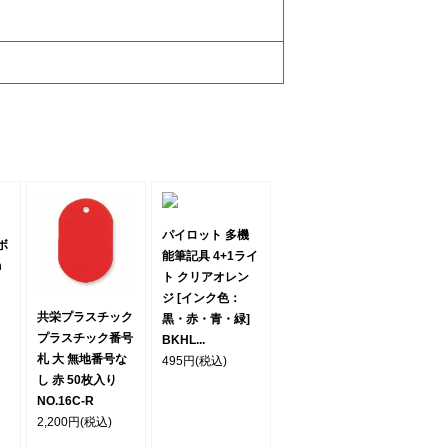
パイロット 多機
ボ
能筆記具 4+1ライ
m
ト クリアオレン
ジ [インク色：
共栄プラスチック
黒・赤・青・緑]
プラスチック番号
BKHL...
札 大 無地番号な
495円
(税込)
し 赤 50枚入り
NO.16C-R
2,200円
(税込)