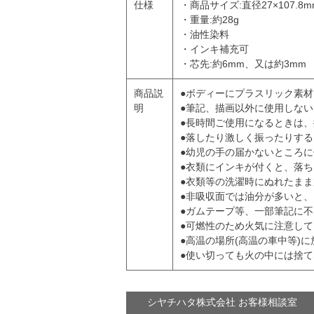
仕様
・商品サイズ:直径27×107.8m
・重量:約28g
・油性染料
・インキ補充可
・芯先:約6mm、又は約3mm
商品説
●ボディーにプラスリック素
明
●筆記、描画以外に使用しな
●長時間ご使用になるときは
●落したり激しく振ったりす
●幼児の手の届かないところ
●衣類にインキが付くと、落
●衣類等の洗濯時にぬれたま
●非吸収面では油分が多いと
●ガムテープ等、一部筆記に
●可燃性のため火気に注意し
●高温の場所(高温の車中等)
●使い切っても火の中には捨
シヤチハタ株式会社 お客様相談室