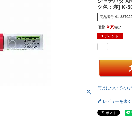
シャチハタ Art
ク色：赤] K-50 
商品番号
41-22702
¥
99
価格
税込
[
1
ポイント ]
商品についてのお
レビューを書く