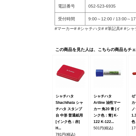
電話番号
052-523-6935
受付時間
9:00～12:00 / 13
#マーカー# #シャチハタ# #筆記具# #シャ
この商品を見た人は、こちらの商品もチェ
シャチハタ
シャチハタ
ゼ
Shachihata シャ
Artline 油性マー
カ
チハタ スタンプ
カー 角20 青 [イ
ノ
台 中形 普通紙用
ンク色：青] K-
1
[インク色：赤]
122 K-122...
色：
H...
501円
(税込)
1
781円
(税込)