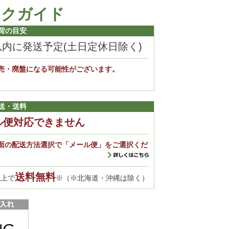
ックガイド
荷の目安
以内に発送予定(土日定休日除く)
売・廃盤になる可能性がございます。
。
送・送料
ル便対応できません
面の配送方法選択で「メール便」をご選択くだ
送料無料
以上で
※（※北海道・沖縄は除く）