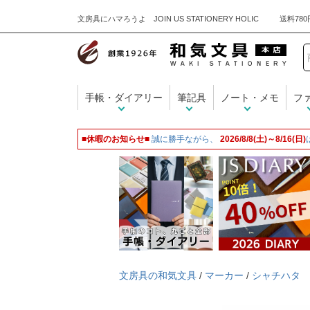
文房具にハマろうよ JOIN US STATIONERY HOLIC
手帳・ダイアリー
筆記具
ノート・メモ
フ
■休暇のお知らせ■
誠に勝手ながら、
2026/8/8(土)～8/16(日)
文房具の和気文具
/
マーカー
/
シャチハタ