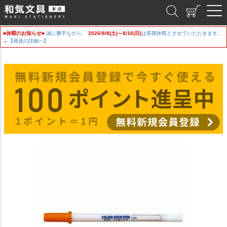
和気文具
■休暇のお知らせ■
誠に勝手ながら、
2026/8/8(土)～8/16(日)
は長期休暇とさせていただきます。
→【発送の詳細へ】