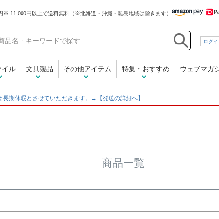
和気文具
ログイ
在庫なし商品
在庫なし商品を表示しな
ァイル
文具製品
その他アイテム
特集・おすすめ
ウェブマガ
商品番号/JANコード
～
は長期休暇とさせていただきます。→【発送の詳細へ】
並び順
新着順
登録順
価格
レビュー順
キーワード
商品一覧
検索