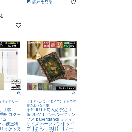
詳細を見る
込
A5 ダイアリー
【ミディ/バンドタイプ】まるで洋
書のような手帳
付 手帳
予約 9月上旬入荷予定 手
ン手帳 コクヨ
帳 2027年 ペーパーブラン
スリム
クス paperblanks ミディ
メール便送料
サイズ バーソ バンドタイ
年11月から使
プ【名入れ 無料】【メー