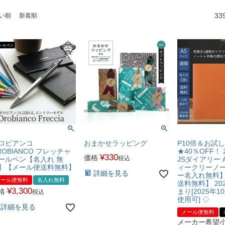
33
い順
新着順
ロビアンコ
おまかせラッピング
P10倍＆お試
ROBIANCO フレッチャ
★40％OFF！ 
¥
330
価格
税込
ールペン【名入れ 無
JSダイアリー A
】【メール便送料無料】
ィークリーノ
詳細を見る
ー名入れ無料
メール便無料
名入れ無料
送料無料】 20
¥
3,300
格
まり[2025年1
税込
使用可] ◇
詳細を見る
メール便無料
メーカー希望