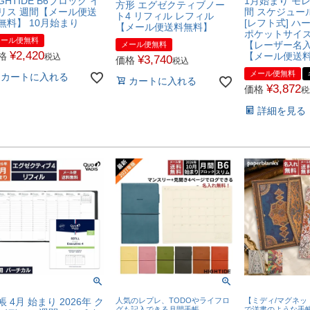
IGHTIDE B6ブロック イ
1月始まり モ
方形 エグゼクティブノー
リス 週間【メール便送
間 スケジュー
ト4 リフィル レフィル
無料】 10月始まり
[レフト式] ハ
【メール便送料無料】
ポケットサイズ
メール便無料
【レーザー名
メール便無料
¥
2,420
格
【メール便送
税込
¥
3,740
価格
税込
メール便無料
カートに入れる
カートに入れる
¥
3,872
価格
税
詳細を見る
帳 4月 始まり 2026年 ク
人気のレプレ、TODOやライフロ
【ミディ/マグネッ
グも記入できる月間手帳
で洋書のような手