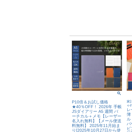
P10倍＆お試し価格
家計
ゃ
★40％OFF！ 2026年 手帳
レ
JSダイアリー A5 週間 バ
簿
ーチカル＋メモ【レーザー
ル
名入れ無料】【メール便送
パ
料無料】 2025年11月始ま
ピ
り[2025年10月27日から使