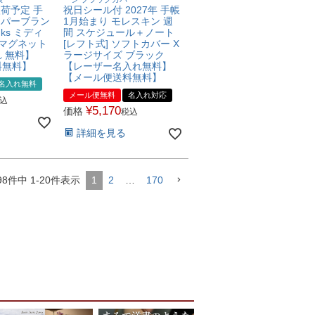
入荷予定 手
祝日シール付 2027年 手帳
ペーパーブラン
1月始まり モレスキン 週
anks ミディ
間 スケジュール＋ノート
 マグネット
[レフト式] ソフトカバー X
 無料】
ラージサイズ ブラック
料無料】
【レーザー名入れ無料】
【メール便送料無料】
名入れ無料
メール便無料
名入れ対応
込
¥
5,170
価格
税込
詳細を見る
98
件中
1
-
20
件表示
1
2
…
170