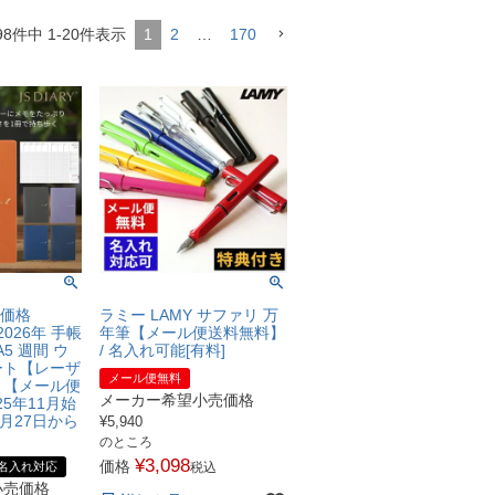
98
件中
1
-
20
件表示
1
2
…
170
し価格
ラミー LAMY サファリ 万
2026年 手帳
年筆【メール便送料無料】
5 週間 ウ
/ 名入れ可能[有料]
ート【レーザ
メール便無料
】【メール便
メーカー希望小売価格
25年11月始
0月27日から
¥
5,940
のところ
¥
3,098
価格
名入れ対応
税込
小売価格