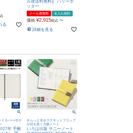
ル便送料無料】 ハリーポ
ッター
メール便無料
名入れ無料
込
¥
2,915
価格
〜
税込
れる
詳細を見る
ドカバー/ポケ
きらっと光るマグネットフラップ
ー
が目を惹く方眼ノート
027年 手帳
いろは出版 サニーノート