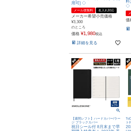
料
用可] ◇
◇
メール便無料
名入れ対応
メーカー希望小売価格
価
¥
3,300
のところ
¥
1,980
価格
税込
詳細を見る
【週間レフト】ハードカバー/ラー
T
ジ ブラックカバー
ト
祝日シール付 8月末まで早
2