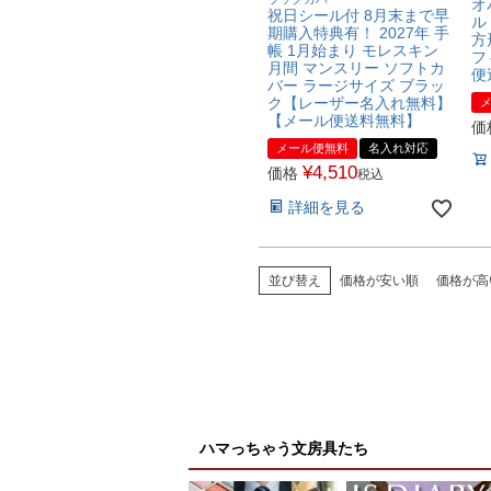
オ
祝日シール付 8月末まで早
ル
期購入特典有！ 2027年 手
方
帳 1月始まり モレスキン
フ
月間 マンスリー ソフトカ
便
バー ラージサイズ ブラッ
ク【レーザー名入れ無料】
【メール便送料無料】
価
メール便無料
名入れ対応
¥
4,510
価格
税込
詳細を見る
並び替え
価格が安い順
価格が高
ハマっちゃう文房具たち