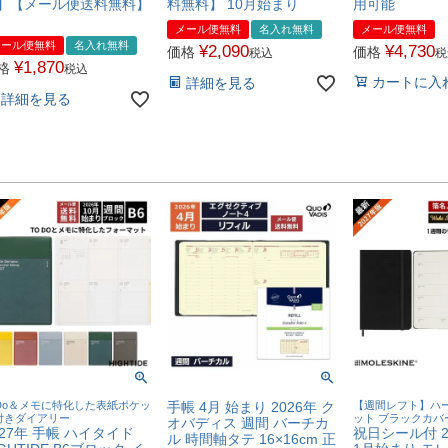
】【メール便送料無料】
料無料】 10月始まり
用可能
メール便無料
名入れ無料
メール便無料
メール便無料
名入れ無料
¥
2,090
¥
4,730
価格
価格
税込
税
¥
1,870
格
税込
カートに入
詳細を見る
詳細を見る
oDo＆メモに特化した表紙ポケッ
手帳 4月 始まり 2026年 ク
【週間レフト】ハー
付きダイアリー
ット ブラックカバ
オバディス 週間 バーチカ
027年 手帳 ハイタイド
祝日シール付 2
ル 時間軸タテ 16×16cm 正