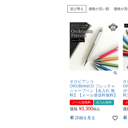
並び替え
価格が安い順
価格が高
オロビアンコ
オ
OROBIANCO フレッチャ
O
シャープペン【名入れ 無
ボ
料】【メール便送料無料】
料
メール便無料
名入れ無料
¥
3,300
価格
価
税込
詳細を見る