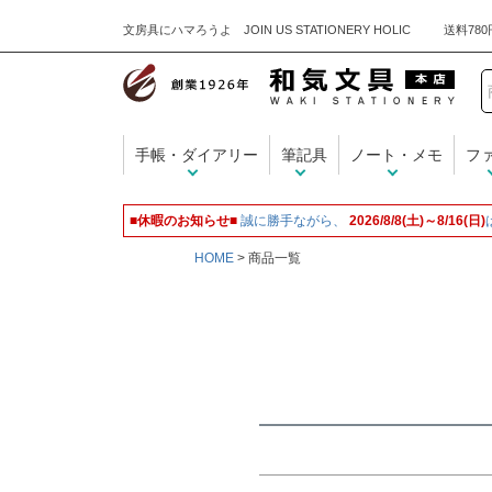
文房具にハマろうよ JOIN US STATIONERY HOLIC
キーワード
手帳・ダイアリー
筆記具
ノート・メモ
フ
価格
■休暇のお知らせ■
誠に勝手ながら、
2026/8/8(土)～8/16(日)
HOME
商品一覧
商品タグ
名入れ無料