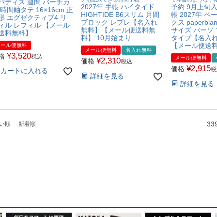
バディス 週間 バーチカ
2027年 手帳 ハイタイド
予約 9月上旬
 時間軸タテ 16×16cm 正
HIGHTIDE B6スリム 月間
帳 2027年 
形 エグゼクティブ4 リ
ブロック レプレ【名入れ
クス paperbl
ィル レフィル 【メール
無料】【メール便送料無
サイズ バーソ
送料無料】
料】 10月始まり
タイプ【名入れ
【メール便送
メール便無料
メール便無料
名入れ無料
¥
3,520
格
税込
メール便無料
¥
2,310
価格
税込
¥
2,915
価格
税
カートに入れる
詳細を見る
詳細を見る
33
い順
新着順