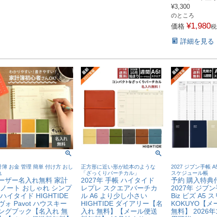
¥
3,300
のところ
¥
1,980
価格
税
詳細を見る
簿 お金 管理 簡単 付け方 おし
正方形に近い形が絵本のような
2027 ジブン手帳 
れ
「ざっくりバーチカル」
スケジュール帳
ーザー名入れ無料 家計
2027年 手帳 ハイタイド
予約 購入特典
 ノート おしゃれ シンプ
レプレ スクエアバーチカ
2027年 ジブ
 ハイタイド HIGHTIDE
ル A6 より少し小さい
Biz ビズ A5 
ヴォ Pavot ハウスキー
HIGHTIDE ダイアリー【名
KOKUYO【
ングブック【名入れ 無
入れ 無料】【メール便送
無料】 2026