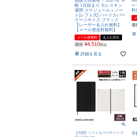
期購入特典有！ 2027年 手
H
帳 1月始まり モレスキン
ー
週間 スケジュール＋ノー
料
ト[レフト式] ハードカバー
ラージサイズ ブラック
【レーザー名入れ無料】
価
【メール便送料無料】
メール便無料
名入れ対応
¥
4,510
価格
税込
詳細を見る
【月間】ソフトカバー/ラージ ブ
手
ラックカバー