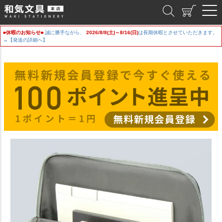
和気文具
■休暇のお知らせ■
誠に勝手ながら、
2026/8/8(土)～8/16(日)
は長期休暇とさせていただきます。
→【発送の詳細へ】