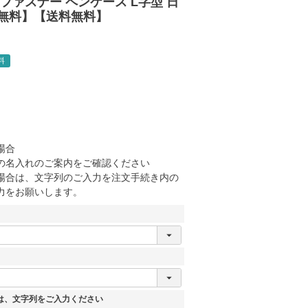
 ファスナー ペンケース L字型 日
 無料】【送料無料】
料
場合
の名入れのご案内をご確認ください
場合は、文字列のご入力を注文手続き内の
力をお願いします。
必
須
は、文字列をご入力ください