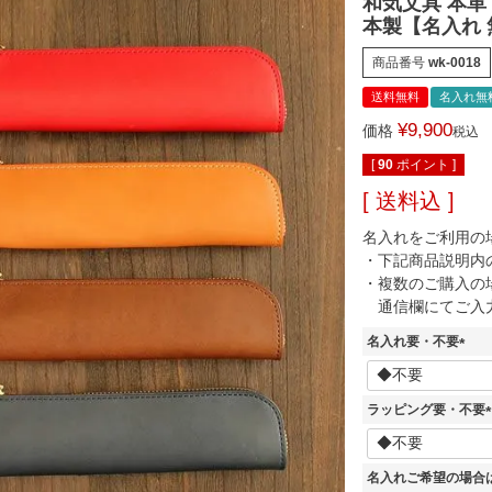
和気文具 本革
本製【名入れ
商品番号
wk-0018
送料無料
名入れ無
¥
9,900
価格
税込
[
90
ポイント ]
送料込
名入れをご利用の
・下記商品説明内
・複数のご購入の
通信欄にてご入
名入れ要・不要
(
必
須
ラッピング要・不要
)
(
名入れご希望の場合