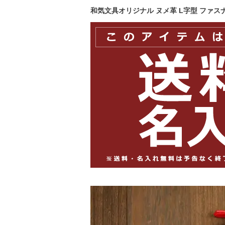
和気文具オリジナル ヌメ革 L字型 ファス