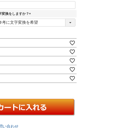
字変換をしますか？
(
必
須
)
問い合わせ