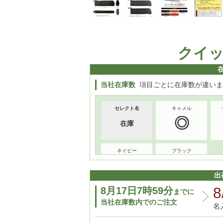
クイ
当社在庫数
項目ごとに在庫数が違いま
セレクト名
キャメル
在庫
ネイビー
ブラック
出
8
8月17日7時59分
までに
当社在庫数内でのご注文
名