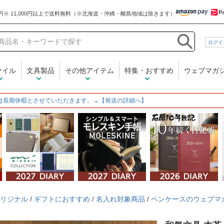
和気文具
ログイ
ァイル
文具製品
その他アイテム
特集・おすすめ
ウェブマガ
は長期休暇とさせていただきます。→【発送の詳細へ】
リジナル
/
ギフトにおすすめ
/
名入れ対象商品
/
ペンケースのウェブマ