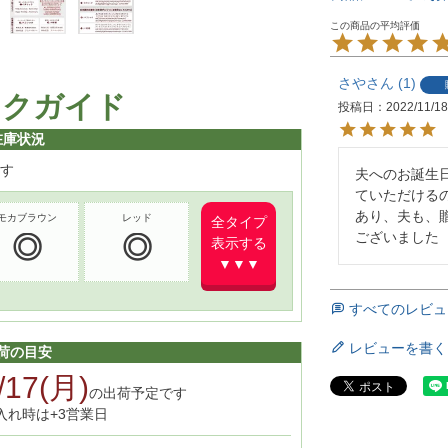
さや
1
ックガイド
投稿日
2022/11/1
在庫状況
す
夫へのお誕生
ていただける
あり、夫も、
モカブラウン
レッド
全タイプ
ございました
表示する
▼▼▼
すべてのレビュ
レビューを書く
荷の目安
/17(月)
の出荷予定です
入れ時は+3営業日