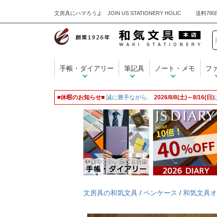
文房具にハマろうよ JOIN US STATIONERY HOLIC
手帳・ダイアリー
筆記具
ノート・メモ
フ
■休暇のお知らせ■
誠に勝手ながら、
2026/8/8(土)～8/16(日)
文房具の和気文具
/
ペンケース
/
和気文具オ