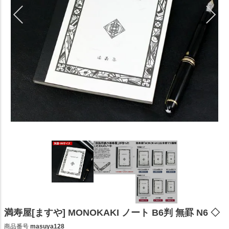
満寿屋[ますや] MONOKAKI ノート B6判 無罫 N6 ◇
商品番号
masuya128