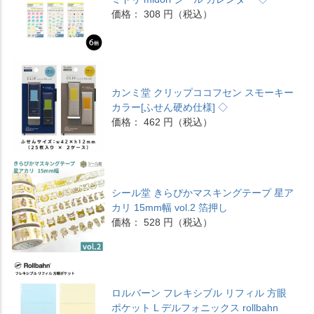
価格： 308 円（税込）
カンミ堂 クリップココフセン スモーキー
カラー[ふせん硬め仕様] ◇
価格： 462 円（税込）
シール堂 きらぴかマスキングテープ 星ア
カリ 15mm幅 vol.2 箔押し
価格： 528 円（税込）
ロルバーン フレキシブル リフィル 方眼
ポケット L デルフォニックス rollbahn