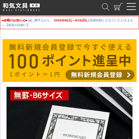
和気文具
■休暇のお知らせ■
誠に勝手ながら、
2026/8/8(土)～8/16(日)
は長期休暇とさせていただきます。
→【発送の詳細へ】