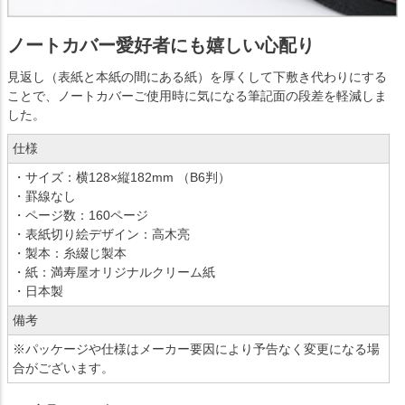
ノートカバー愛好者にも嬉しい心配り
見返し（表紙と本紙の間にある紙）を厚くして下敷き代わりにする
ことで、ノートカバーご使用時に気になる筆記面の段差を軽減しま
した。
仕様
・サイズ：横128×縦182mm （B6判）
・罫線なし
・ページ数：160ページ
・表紙切り絵デザイン：高木亮
・製本：糸綴じ製本
・紙：満寿屋オリジナルクリーム紙
・日本製
備考
※パッケージや仕様はメーカー要因により予告なく変更になる場
合がございます。