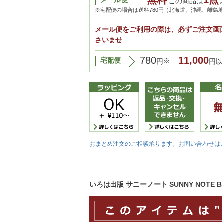
無料
1点
メール便
この商品は
※宅配便の場合は送料780円（北海道、沖縄、離島
メール便をご利用の際は、必ずご注文画
さいませ
780
11,000
宅配便
※
円
円
おまとめ注文のご相談承ります。お問い合わせは
いろは出版 サニーノート SUNNY NOTE 