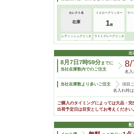
セレクト名
イエローグリッター
ラベ
1
在庫
レディッシュグリッタ
ライトグレーグリッタ
ー
ー
1
2
出
8/
8月7日7時59分
までに
当社在庫数内でのご注文
名入
当社在庫数より多いご注文
項目
名入れ時は
ご購入のタイミングによっては欠品・完
出荷予定日は目安としてお考えください
配