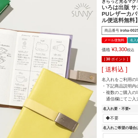
きらっと光るマグ
いろは出版 サニ
PUレザーカバ
ル便送料無料】
商品番号
iroha-002
メール便無料
名入
¥
3,300
価格
税込
[
30
ポイント ]
送料込
名入れをご利用の
・下記商品説明内
・複数のご購入の
通信欄にてご入
名入れ要・不要
(
必
須
名入れご希望の場合
)