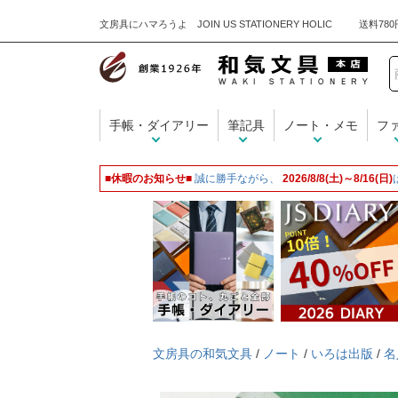
文房具にハマろうよ JOIN US STATIONERY HOLIC
手帳・ダイアリー
筆記具
ノート・メモ
フ
■休暇のお知らせ■
誠に勝手ながら、
2026/8/8(土)～8/16(日)
文房具の和気文具
/
ノート
/
いろは出版
/
名