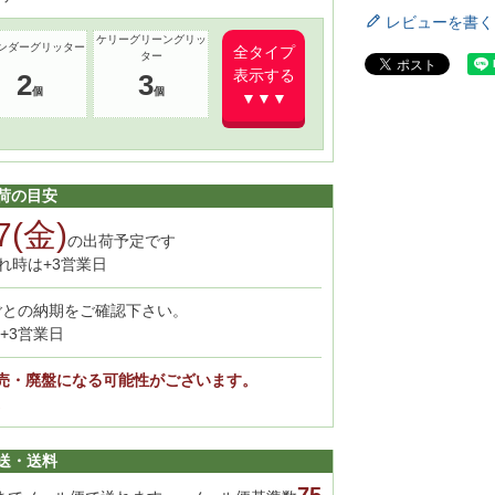
レビューを書く
ケリーグリーングリッ
ンダーグリッター
全タイプ
ター
表示する
2
3
▼▼▼
荷の目安
7(金)
の出荷予定です
れ時は+3営業日
ごとの納期をご確認下さい。
+3営業日
売・廃盤になる可能性がございます。
。
送・送料