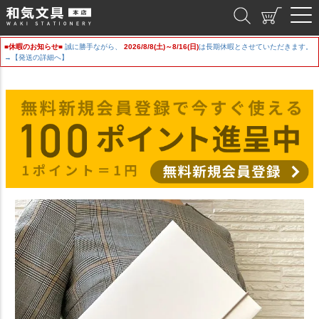
和気文具
■休暇のお知らせ■
誠に勝手ながら、
2026/8/8(土)～8/16(日)
は長期休暇とさせていただきます。
→【発送の詳細へ】