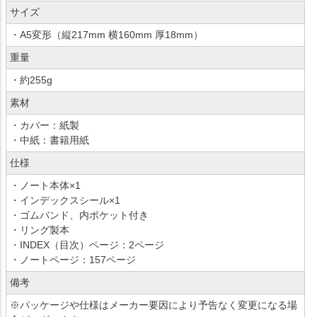
サイズ
・A5変形（縦217mm 横160mm 厚18mm）
重量
・約255g
素材
・カバー：紙製
・中紙：書籍用紙
仕様
・ノート本体×1
・インデックスシール×1
・ゴムバンド、内ポケット付き
・リング製本
・INDEX（目次）ページ：2ページ
・ノートページ：157ページ
備考
※パッケージや仕様はメーカー要因により予告なく変更になる場