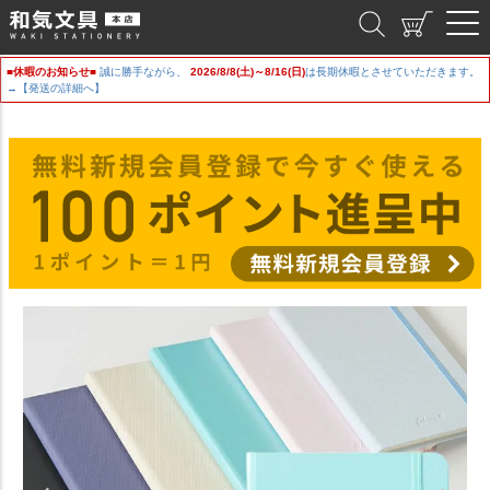
和気文具
■休暇のお知らせ■
誠に勝手ながら、
2026/8/8(土)～8/16(日)
は長期休暇とさせていただきます。
→【発送の詳細へ】