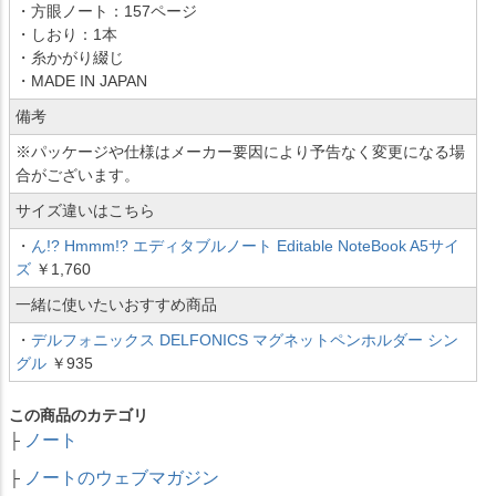
・方眼ノート：157ページ
・しおり：1本
・糸かがり綴じ
・MADE IN JAPAN
備考
※パッケージや仕様はメーカー要因により予告なく変更になる場
合がございます。
サイズ違いはこちら
・
ん!? Hmmm!? エディタブルノート Editable NoteBook A5サイ
ズ
￥1,760
一緒に使いたいおすすめ商品
・
デルフォニックス DELFONICS マグネットペンホルダー シン
グル
￥935
この商品のカテゴリ
ノート
├
ノートのウェブマガジン
├