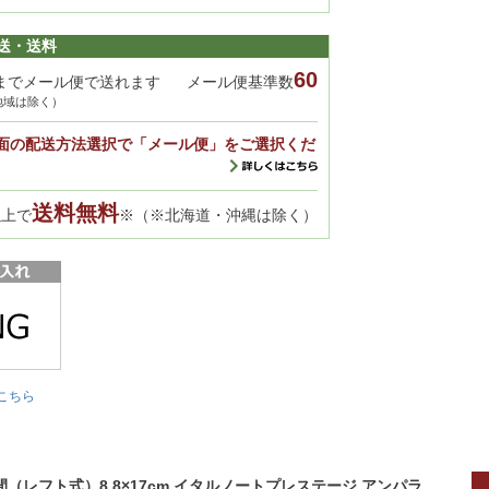
送・送料
60
までメール便で送れます
メール便基準数
地域は除く）
面の配送方法選択で「メール便」をご選択くだ
送料無料
以上で
※（※北海道・沖縄は除く）
こちら
 週間（レフト式）8.8×17cm イタルノートプレステージ アンパラ