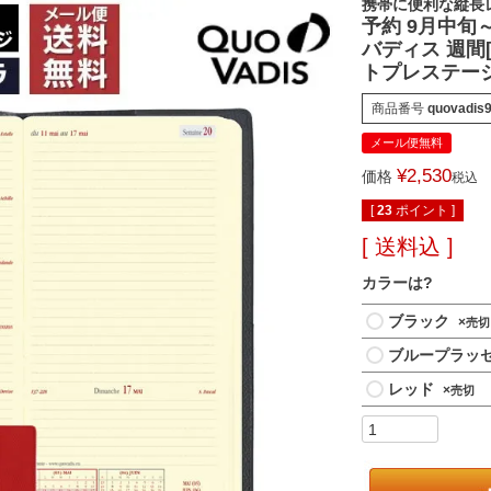
携帯に便利な縦長
予約 9月中旬～
バディス 週間[
トプレステー
商品番号
quovadis
メール便無料
¥
2,530
価格
税込
[
23
ポイント ]
送料込
カラーは?
ブラック
×
ブループラッ
レッド
×