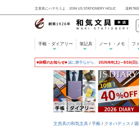
文房具にハマろうよ JOIN US STATIONERY HOLIC
手帳・ダイアリー
筆記具
ノート・メモ
フ
■休暇のお知らせ■
誠に勝手ながら、
2026/8/8(土)～8/16(日)
文房具の和気文具
/
手帳
/
クオバディス
/
週