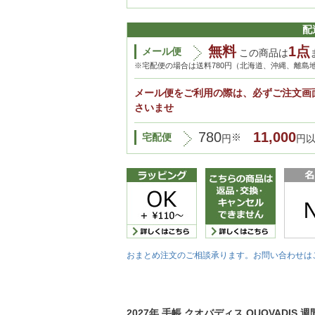
配
無料
1点
メール便
この商品は
※宅配便の場合は送料780円（北海道、沖縄、離島
メール便をご利用の際は、必ずご注文画
さいませ
780
11,000
宅配便
※
円
円
おまとめ注文のご相談承ります。お問い合わせは
2027年 手帳 クオバディス QUOVADIS