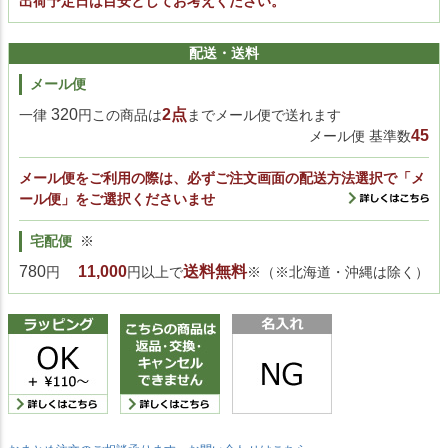
出荷予定日は目安としてお考えください。
配送・送料
メール便
320
2点
一律
円この商品は
までメール便で送れます
45
メール便 基準数
メール便をご利用の際は、必ずご注文画面の配送方法選択で「メ
ール便」をご選択くださいませ
宅配便
※
780
11,000
送料無料
円
円以上で
※（※北海道・沖縄は除く）