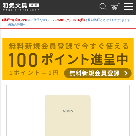
和気文具
■休暇のお知らせ■
誠に勝手ながら、
2026/8/8(土)～8/16(日)
は長期休暇とさせていただきます。
→【発送の詳細へ】