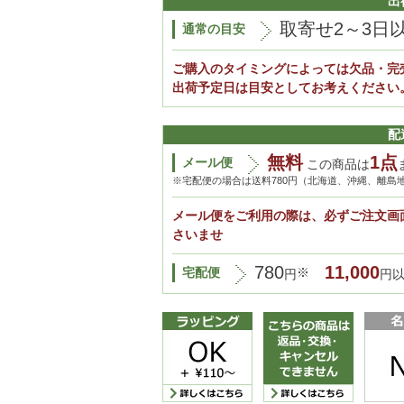
出
取寄せ2～3日
通常の目安
ご購入のタイミングによっては欠品・完
出荷予定日は目安としてお考えください
配
無料
1点
メール便
この商品は
※宅配便の場合は送料780円（北海道、沖縄、離島
メール便をご利用の際は、必ずご注文画
さいませ
780
11,000
宅配便
※
円
円