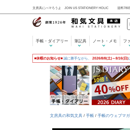
文房具にハマろうよ JOIN US STATIONERY HOLIC
手帳・ダイアリー
筆記具
ノート・メモ
フ
■休暇のお知らせ■
誠に勝手ながら、
2026/8/8(土)～8/16(日)
文房具の和気文具
/
手帳
/
手帳のウェブマガ