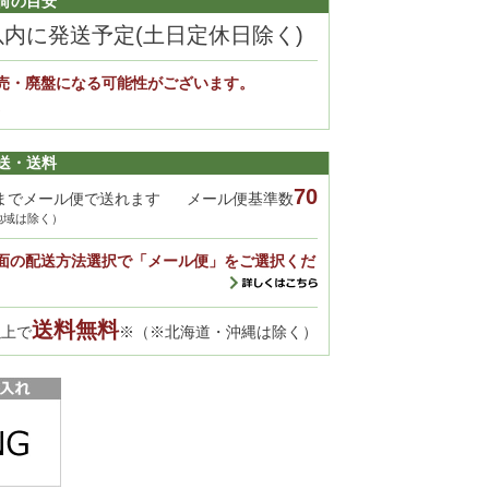
荷の目安
以内に発送予定(土日定休日除く)
売・廃盤になる可能性がございます。
。
送・送料
70
までメール便で送れます
メール便基準数
地域は除く）
面の配送方法選択で「メール便」をご選択くだ
送料無料
以上で
※（※北海道・沖縄は除く）