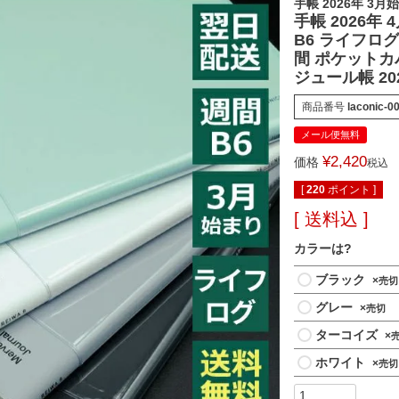
手帳 2026年 3
手帳 2026年
B6 ライフログダ
間 ポケット
ジュール帳 20
商品番号
laconic-0
メール便無料
¥
2,420
価格
税込
[
220
ポイント ]
送料込
カラーは?
ブラック
×
グレー
×
ターコイズ
×
ホワイト
×