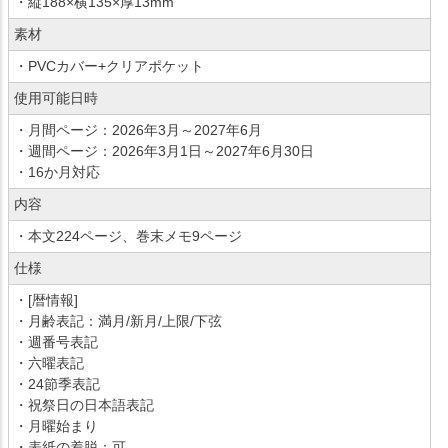
・縦188×横135×厚13mm
素材
・PVCカバー+クリアポケット
使用可能日時
・月間ページ：2026年3月～2027年6月
・週間ページ：2026年3月1日～2027年6月30日
・16か月対応
内容
・本文224ページ、巻末メモ9ページ
仕様
・[暦情報]
・月齢表記：満月/新月/上限/下弦
・週番号表記
・六曜表記
・24節季表記
・祝祭日の日本語表記
・月曜始まり
・表紙の着脱：可