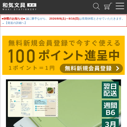
和気文具
■休暇のお知らせ■
誠に勝手ながら、
2026/8/8(土)～8/16(日)
は長期休暇とさせていただきます。
→【発送の詳細へ】