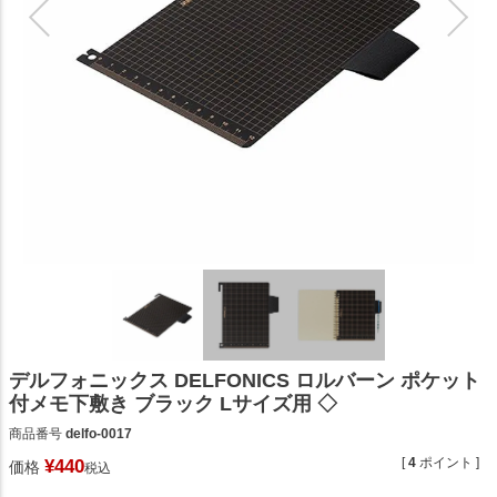
デルフォニックス DELFONICS ロルバーン ポケット
付メモ下敷き ブラック Lサイズ用 ◇
商品番号
delfo-0017
[
4
ポイント ]
¥
440
価格
税込