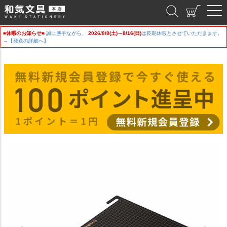
和気文具
■休暇のお知らせ■
誠に勝手ながら、
2026/8/8(土)～8/16(日)
は長期休暇とさせていただきます。
→【発送の詳細へ】