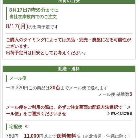
出荷の目安
8月17日7時59分
までに
当社在庫数内でのご注文
8/17(月)
の出荷予定です
ご購入のタイミングによっては欠品・完売・廃盤になる可能性が
ございます。
出荷予定日は目安としてお考えください。
配送・送料
メール便
320
20点
一律
円この商品は
までメール便で送れます
5
メール便 基準数
メール便をご利用の際は、必ずご注文画面の配送方法選択で「メ
ール便」をご選択くださいませ
宅配便
※
780
11,000
送料無料
円
円以上で
※（※北海道・沖縄は除く）