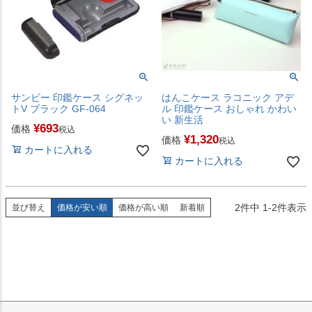
サンビー 印鑑ケース シグネッ
はんこケース ラコニック アデ
トV ブラック GF-064
ル 印鑑ケース おしゃれ かわい
い 新生活
¥
693
価格
税込
¥
1,320
価格
税込
カートに入れる
カートに入れる
2
件中
1
-
2
件表示
並び替え
価格が安い順
価格が高い順
新着順