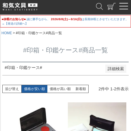
新着順
和気文具
登録順
価格が安い順
■休暇のお知らせ■
誠に勝手ながら、
2026/8/8(土)～8/16(日)
は長期休暇とさせていただきます。
価格が高い順
→【発送の詳細へ】
優先度順
レビュー順
HOME
#印箱・印鑑ケース#商品一覧
キーワードヒット順
#印箱・印鑑ケース#商品一覧
検索
#印箱・印鑑ケース#
詳細検索
2
件中
1
-
2
件表示
並び替え
価格が安い順
価格が高い順
新着順