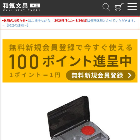
和気文具
■休暇のお知らせ■
誠に勝手ながら、
2026/8/8(土)～8/16(日)
は長期休暇とさせていただきます。
→【発送の詳細へ】