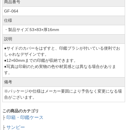
商品番号
GF-064
仕様
・製品サイズ:53×83×厚16mm
説明
●サイドのカバーをはずすと、印鑑ブラシが付いている便利でお
しゃれなデザインです。
●12×60mmまでの印鑑が収納できます。
●写真は印刷のため実物の色や材質感とは異なる場合がありま
す。
備考
※パッケージや仕様はメーカー要因により予告なく変更になる場
合がございます。
この商品のカテゴリ
印箱・印鑑ケース
├
サンビー
├