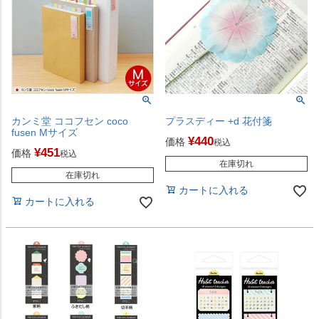
カンミ堂 ココフセン coco
プラスディー +d 花付箋
fusen Mサイズ
¥
440
価格
税込
¥
451
価格
税込
在庫切れ
在庫切れ
カートに入れる
カートに入れる