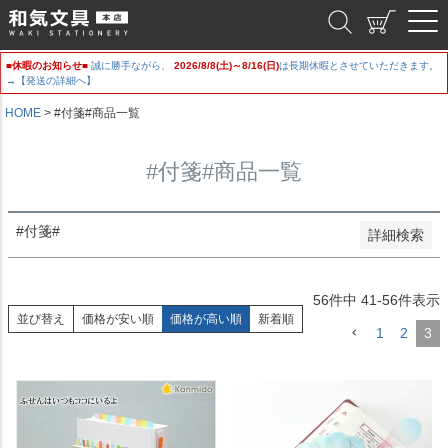
新着順
和気文具
登録順
価格が安い順
■休暇のお知らせ■
誠に勝手ながら、
2026/8/8(土)～8/16(日)
は長期休暇とさせていただきます。
価格が高い順
→【発送の詳細へ】
優先度順
レビュー順
HOME
#付箋#商品一覧
キーワードヒット順
#付箋#商品一覧
検索
#付箋#
詳細検索
56
件中
41
-
56
件表示
並び替え
価格が安い順
価格が高い順
新着順
1
2
3