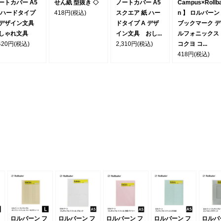
ートカバー A5
せん紙 型抜き ◇
ノートカバー A5
Campus×Rollb
 ハードタイプ
418円
(税込)
スクエア 紙 ハー
n 】 ロルバーン
 デザイン文具
ドタイプ A デザ
ブックマーク デ
しゃれ文具
イン文具 おし...
ルフォニックス
420円
(税込)
2,310円
(税込)
コクヨ コ...
418円
(税込)
ロルバーン フ
ロルバーン フ
ロルバーン フ
ロルバーン フ
ロルバ