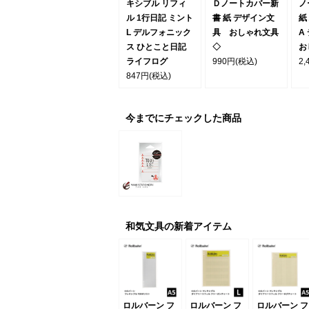
キシブル リフィ
Ｄノートカバー新
ノ
ル 1行日記 ミント
書 紙 デザイン文
紙
L デルフォニック
具 おしゃれ文具
A
ス ひとこと日記
◇
お
ライフログ
990円
(税込)
2,
847円
(税込)
今までにチェックした商品
和気文具の新着アイテム
ロルバーン フ
ロルバーン フ
ロルバーン フ