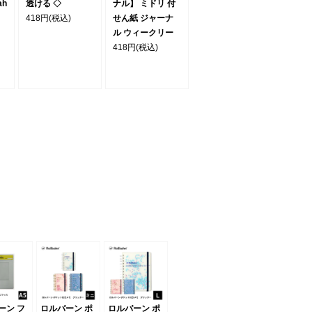
ah
透ける ◇
ナル】 ミドリ 付
418円
(税込)
せん紙 ジャーナ
ル ウィークリー
418円
(税込)
ーン フ
ロルバーン ポ
ロルバーン ポ