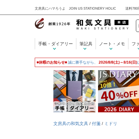
文房具にハマろうよ JOIN US STATIONERY HOLIC
手帳・ダイアリー
筆記具
ノート・メモ
フ
■休暇のお知らせ■
誠に勝手ながら、
2026/8/8(土)～8/16(日)
文房具の和気文具
/
付箋
/
ミドリ