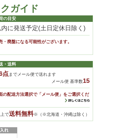
ックガイド
荷の目安
以内に発送予定(土日定休日除く)
売・廃盤になる可能性がございます。
。
送・送料
6点
までメール便で送れます
15
メール便 基準数
面の配送方法選択で「メール便」をご選択くだ
送料無料
以上で
※（※北海道・沖縄は除く）