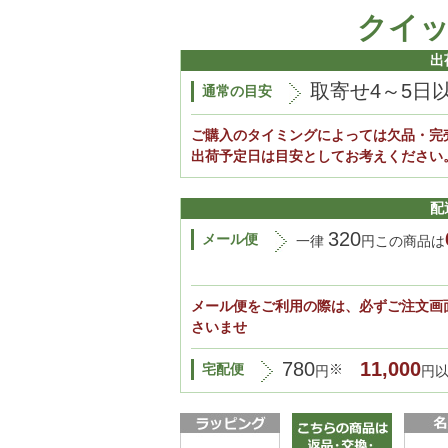
クイ
出
取寄せ4～5日
通常の目安
ご購入のタイミングによっては欠品・完
出荷予定日は目安としてお考えください
配
320
メール便
一律
円この商品は
メール便をご利用の際は、必ずご注文画
さいませ
780
11,000
宅配便
※
円
円