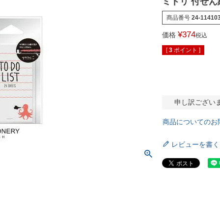
ミドリ 付せん紙
商品番号
24-11410
¥
374
価格
税込
[
3
ポイント ]
申し訳ござい
商品についてのお
レビューを書く