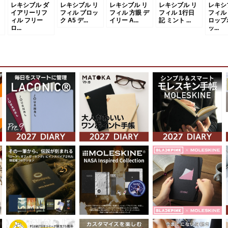
レキシブル ダ
レキシブル リ
レキシブル リ
レキシブル リ
レキシ
イアリーリフ
フィル ブロッ
フィル 方眼 デ
フィル 1行日
フィル
ィル フリー
ク A5 デ...
イリー A...
記 ミント ...
ロップ
ロ...
ッ...