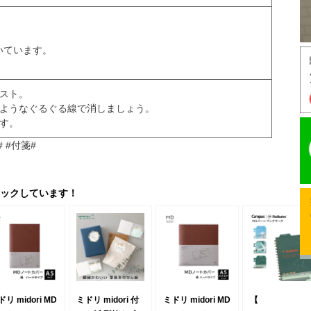
いています。
リスト。
のようなぐるぐる線で消しましょう。
す。
 #付箋#
ックしています！
リ midori MD
ミドリ midori 付
ミドリ midori MD
【