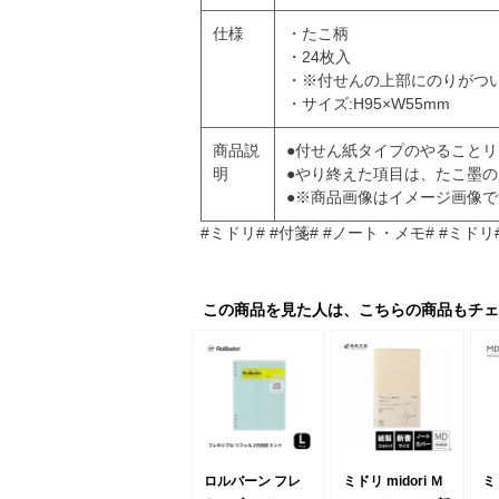
仕様
・たこ柄
・24枚入
・※付せんの上部にのりがつ
・サイズ:H95×W55mm
商品説
●付せん紙タイプのやること
明
●やり終えた項目は、たこ墨
●※商品画像はイメージ画像で
#ミドリ# #付箋# #ノート・メモ# #ミドリ#
この商品を見た人は、こちらの商品もチェ
ロルバーン フレ
ミドリ midori Ｍ
ミド