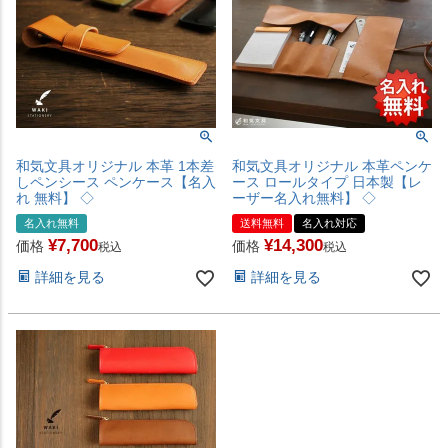
和気文具オリジナル 本革 1本差
和気文具オリジナル 本革ペンケ
しペンシース ペンケース【名入
ース ロールタイプ 日本製【レ
れ 無料】 ◇
ーザー名入れ無料】 ◇
名入れ無料
送料無料
名入れ対応
¥
7,700
¥
14,300
価格
価格
税込
税込
詳細を見る
詳細を見る