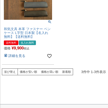
和気文具 本革 ファスナー ペン
ケース L字型 日本製【名入れ
無料】【送料無料】
送料無料
名入れ無料
¥
9,900
価格
税込
詳細を見る
3
件中
1
-
3
件表示
並び替え
価格が安い順
価格が高い順
新着順