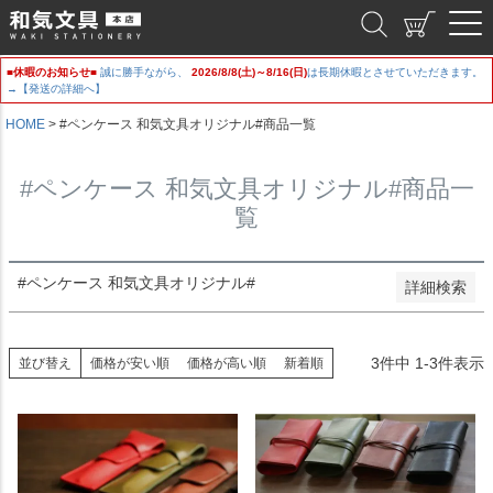
並び順
和気文具
新着順
登録順
■休暇のお知らせ■
誠に勝手ながら、
2026/8/8(土)～8/16(日)
は長期休暇とさせていただきます。
価格が安い順
→【発送の詳細へ】
価格が高い順
HOME
#ペンケース 和気文具オリジナル#商品一覧
優先度順
レビュー順
キーワードヒット順
#ペンケース 和気文具オリジナル#商品一
覧
検索
#ペンケース 和気文具オリジナル#
詳細検索
3
件中
1
-
3
件表示
並び替え
価格が安い順
価格が高い順
新着順