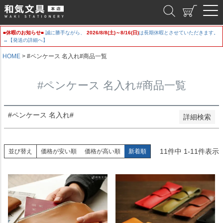
新着順
和気文具
登録順
価格が安い順
■休暇のお知らせ■
誠に勝手ながら、
2026/8/8(土)～8/16(日)
は長期休暇とさせていただきます。
価格が高い順
→【発送の詳細へ】
優先度順
レビュー順
HOME
#ペンケース 名入れ#商品一覧
キーワードヒット順
#ペンケース 名入れ#商品一覧
検索
#ペンケース 名入れ#
詳細検索
11
件中
1
-
11
件表示
並び替え
価格が安い順
価格が高い順
新着順