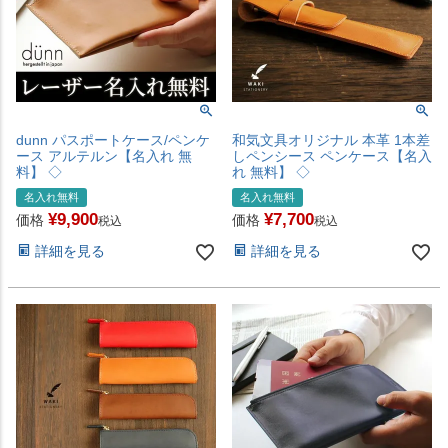
dunn パスポートケース/ペンケ
和気文具オリジナル 本革 1本差
ース アルテルン【名入れ 無
しペンシース ペンケース【名入
料】 ◇
れ 無料】 ◇
名入れ無料
名入れ無料
¥
9,900
¥
7,700
価格
価格
税込
税込
詳細を見る
詳細を見る