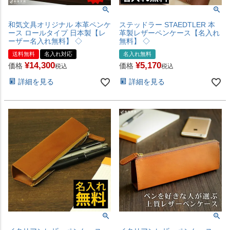
和気文具オリジナル 本革ペンケ
ステッドラー STAEDTLER 本
ース ロールタイプ 日本製【レ
革製レザーペンケース【名入れ
ーザー名入れ無料】 ◇
無料】 ◇
送料無料
名入れ対応
名入れ無料
¥
14,300
¥
5,170
価格
価格
税込
税込
詳細を見る
詳細を見る