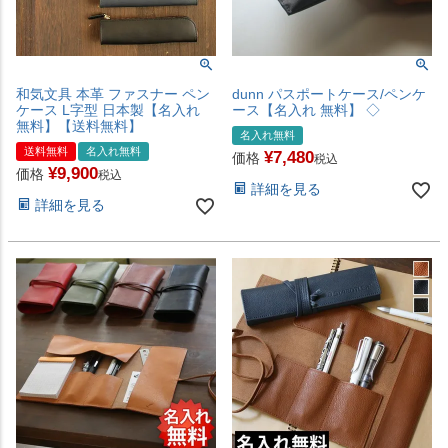
和気文具 本革 ファスナー ペン
dunn パスポートケース/ペンケ
ケース L字型 日本製【名入れ
ース【名入れ 無料】 ◇
無料】【送料無料】
名入れ無料
送料無料
名入れ無料
¥
7,480
価格
税込
¥
9,900
価格
税込
詳細を見る
詳細を見る