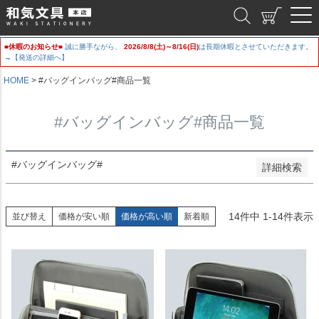
新着順
和気文具
登録順
価格が安い順
■休暇のお知らせ■
誠に勝手ながら、
2026/8/8(土)～8/16(日)
は長期休暇とさせていただきます。
価格が高い順
→【発送の詳細へ】
優先度順
レビュー順
HOME
#バッグインバッグ#商品一覧
キーワードヒット順
#バッグインバッグ#商品一覧
検索
#バッグインバッグ#
詳細検索
14
件中
1
-
14
件表示
並び替え
価格が安い順
価格が高い順
新着順