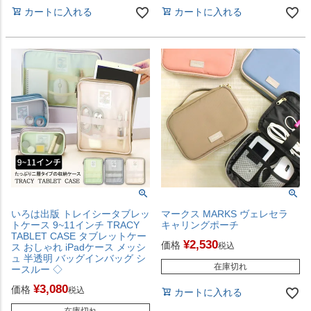
カートに入れる
カートに入れる
いろは出版 トレイシータブレッ
マークス MARKS ヴェレセラ
トケース 9~11インチ TRACY
キャリングポーチ
TABLET CASE タブレットケー
¥
2,530
価格
税込
ス おしゃれ iPadケース メッシ
ュ 半透明 バッグインバッグ シ
在庫切れ
ースルー ◇
¥
3,080
価格
税込
カートに入れる