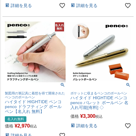
詳細を見る
詳細を見る
製図用の筆記具に着想を得て開発された
ポケットに収まるペンコのボールペン
ペンコのボールペン
ハイタイド HIGHTIDE ペンコ
ハイタイド HIGHTIDE ペンコ
penco バレット ボールペン 名
penco ドラフティング ボール
入れ可能[有料] ◇
ペン【名入れ 無料】
¥
3,300
価格
税込
名入れ無料
¥
2,970
詳細を見る
価格
税込
詳細を見る