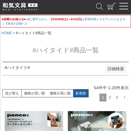
新着順
和気文具
登録順
価格が安い順
■休暇のお知らせ■
誠に勝手ながら、
2026/8/8(土)～8/16(日)
は長期休暇とさせていただきます。
価格が高い順
→【発送の詳細へ】
優先度順
レビュー順
HOME
#ハイタイド#商品一覧
キーワードヒット順
#ハイタイド#商品一覧
検索
#ハイタイド#
詳細検索
54
件中
1
-
20
件表示
並び替え
価格が安い順
価格が高い順
新着順
1
2
3