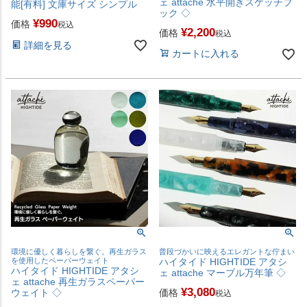
ェ attache 水平開きスケッチブ
能[有料] 文庫サイズ シンプル
ック ◇
¥
990
価格
税込
¥
2,200
価格
税込
詳細を見る
カートに入れる
環境に優しく暮らしを繋ぐ。再生ガラス
普段づかいに映えるエレガントな佇まい
を使用したペーパーウェイト
ハイタイド HIGHTIDE アタシ
ハイタイド HIGHTIDE アタシ
ェ attache マーブル万年筆 ◇
ェ attache 再生ガラスペーパー
¥
3,080
ウェイト ◇
価格
税込