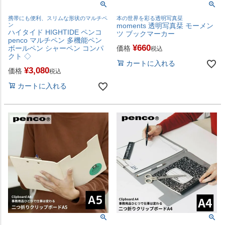
携帯にも便利、スリムな形状のマルチペ
本の世界を彩る透明写真栞
ン
moments 透明写真栞 モーメン
ハイタイド HIGHTIDE ペンコ
ツ ブックマーカー
penco マルチペン 多機能ペン
¥
660
ボールペン シャーペン コンパ
価格
税込
クト ◇
カートに入れる
¥
3,080
価格
税込
カートに入れる