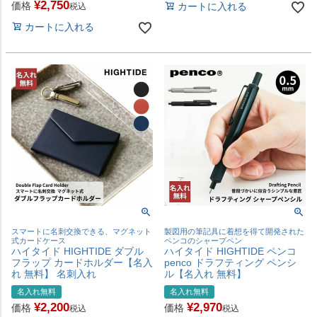
¥
2,750
価格
カートに入れる
税込
カートに入れる
スマートに名刺交換できる、マグネット
製図用の筆記具に着想を得て開発された
式カードケース
ペンコのシャープペン
ハイタイド HIGHTIDE ダブル
ハイタイド HIGHTIDE ペンコ
フラップ カードホルダー【名入
penco ドラフティング ペンシ
れ 無料】 名刺入れ
ル【名入れ 無料】
名入れ無料
名入れ無料
¥
2,200
¥
2,970
価格
価格
税込
税込