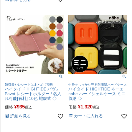
領収書やレシートはまとめて整理
中身をしっかり守る耐衝撃ハードケース
ハイタイド HIGHTIDE パヴォ
ハイタイド HIGHTIDE ネーエ
Pavot レシートホルダー / 名入
nahe ハードシェルケース ミニ
れ可能[有料] 10色 蛇腹式 ◇
収納 ◇
¥
935
¥
1,320
価格
価格
税込
税込
カートに入れる
詳細を見る