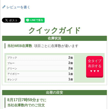
レビューを書く
クイックガイド
在庫状況
当社WEB在庫数
項目ごとに在庫数が違います
2
ブラック
全タイプ
2
ブルー
表示する
2
グリーン
▼▼▼
1
アイボリー
1
オレンジ
1
イエロー
出荷の目安
8月17日7時59分
までに
当社在庫数内でのご注文