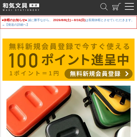
和気文具
■休暇のお知らせ■
誠に勝手ながら、
2026/8/8(土)～8/16(日)
は長期休暇とさせていただきます。
→【発送の詳細へ】