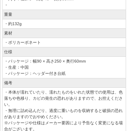
・
重量
・約132g
素材
・ポリカーボネート
仕様
・パッケージ：幅90 × 高さ250 × 奥行60mm
・生産：中国
・パッケージ：ヘッダー付き台紙
備考
・本体が濡れていたり、濡れたものをいれた状態での使用は、色
落ちや色移り、カビの発生の恐れがありますので、お控えくださ
い。
・無理に詰め込んだり、過度に重いものを収納すると破損の恐れ
がありますのでおやめください。
※パッケージや仕様はメーカー要因により予告なく変更になる場
合がございます。