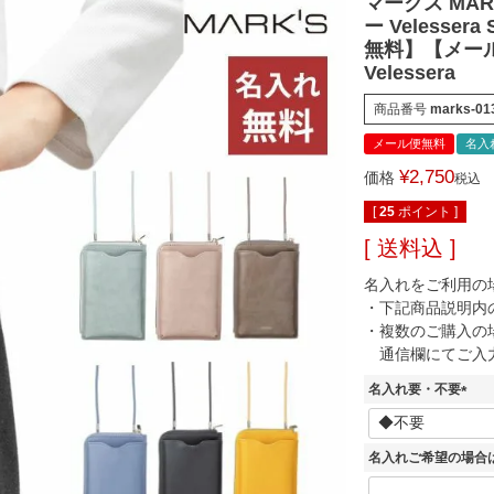
マークス MA
ー Velesser
無料】【メール
Velessera
商品番号
marks-01
メール便無料
名入
¥
2,750
価格
税込
[
25
ポイント ]
送料込
名入れをご利用の
・下記商品説明内
・複数のご購入の
通信欄にてご入
名入れ要・不要
(
必
須
名入れご希望の場合
)