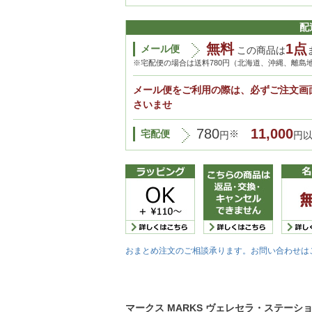
配
無料
1点
メール便
この商品は
※宅配便の場合は送料780円（北海道、沖縄、離島
メール便をご利用の際は、必ずご注文画
さいませ
780
11,000
宅配便
※
円
円
おまとめ注文のご相談承ります。お問い合わせは
マークス MARKS ヴェレセラ・ステーショナリー