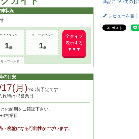
ックガイド
商品についてのお
在庫状況
レビューを書く
す
オフブラック
スモークブルー
全タイプ
表示する
1
1
▼▼▼
マリーゴールド
2
荷の目安
/17(月)
の出荷予定です
入れ時は+3営業日
ごとの納期をご確認下さい。
+3営業日
売・廃盤になる可能性がございます。
。