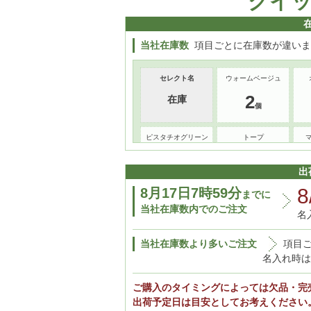
クイ
当社在庫数
項目ごとに在庫数が違いま
セレクト名
ウォームベージュ
2
在庫
ピスタチオグリーン
トープ
3
3
出
8
8月17日7時59分
までに
当社在庫数内でのご注文
名
当社在庫数より多いご注文
項目
名入れ時は
ご購入のタイミングによっては欠品・完
出荷予定日は目安としてお考えください