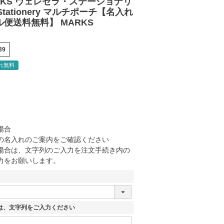
RKS ヴェレセラ・ステーショナリ
a Stationery マルチポーチ【名入れ
便送料無料】 MARKS
39
れ無料
場合
の名入れのご案内をご確認ください
場合は、文字列のご入力を注文手続き内の
力をお願いします。
は、文字列をご入力ください