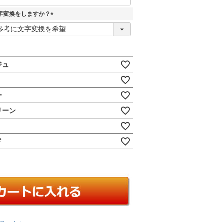
字変換をしますか？
(
必
須
)
ジュ
ー
リーン
ド