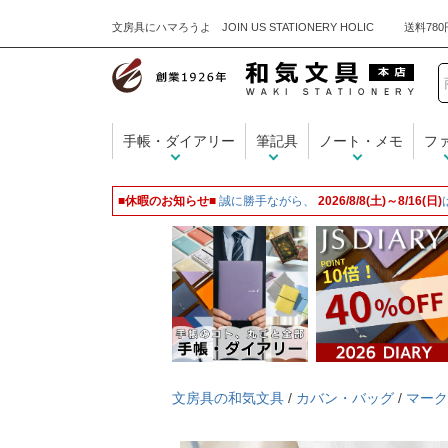
文房具にハマろうよ JOIN US STATIONERY HOLIC
手帳・ダイアリー
筆記具
ノート・メモ
フ
■休暇のお知らせ■
誠に勝手ながら、
2026/8/8(土)～8/16(日)
文房具の和気文具
/
カバン・バッグ
/
マーク