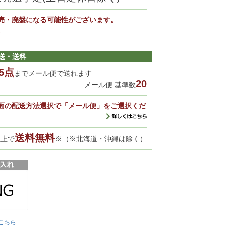
売・廃盤になる可能性がございます。
。
送・送料
5点
までメール便で送れます
20
メール便 基準数
面の配送方法選択で「メール便」をご選択くだ
送料無料
以上で
※（※北海道・沖縄は除く）
こちら