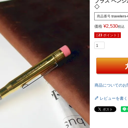
ブラス ペンシ
◇
商品番号
travelers
¥
2,530
価格
税込
[
23
ポイント ]
商品についてのお
レビューを書く