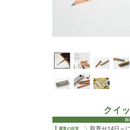
クイ
出
取寄せ14日～
通常の目安