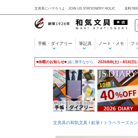
文房具にハマろうよ JOIN US STATIONERY HOLIC
手帳・ダイアリー
筆記具
ノート・メモ
フ
■休暇のお知らせ■
誠に勝手ながら、
2026/8/8(土)～8/16(日)
文房具の和気文具
/
鉛筆
/
トラベラーズカン