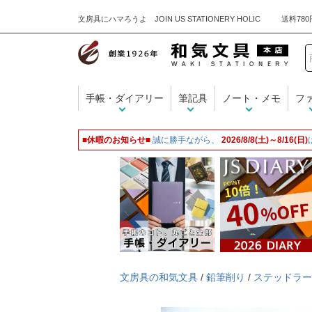
文房具にハマろうよ JOIN US STATIONERY HOLIC
手帳・ダイアリー
筆記具
ノート・メモ
フ
■休暇のお知らせ■
誠に勝手ながら、
2026/8/8(土)～8/16(日)
文房具の和気文具
/
鉛筆削り
/
ステッドラー