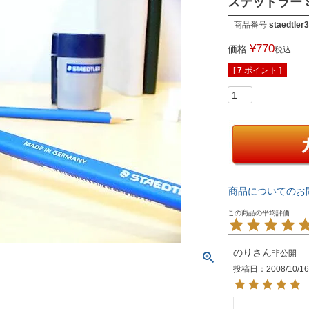
ステッドラー S
商品番号
staedtler
¥
770
価格
税込
[
7
ポイント ]
商品についてのお
のり
非公開
投稿日
2008/10/1