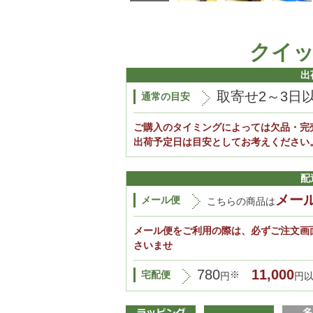
クイ
出
取寄せ2～3日
通常の目安
ご購入のタイミングによっては欠品・完
出荷予定日は目安としてお考えください
配
メー
メール便
こちらの商品は
メール便をご利用の際は、必ずご注文画
さいませ
780
11,000
宅配便
※
円
円