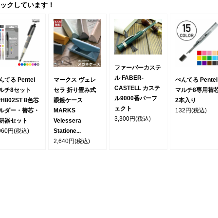
ックしています！
ファーバーカステ
ル FABER-
んてる Pentel
マークス ヴェレ
ぺんてる Pentel
CASTELL カステ
ルチ8セット
セラ 折り畳み式
マルチ8専用替
ル9000番パーフ
PH802ST 8色芯
眼鏡ケース
2本入り
ェクト
ルダー・替芯・
MARKS
132円
(税込)
3,300円
(税込)
研器セット
Velessera
960円
(税込)
Statione...
2,640円
(税込)