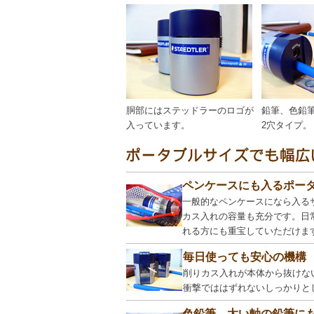
胴部にはステッドラーのロゴが
鉛筆、色鉛
入っています。
2穴タイプ。
ペンケースにも入るポー
一般的なペンケースになら入る
カス入れの容量も充分です。日
れる方にも重宝していただけま
毎日使っても安心の機構
削りカス入れが本体から抜けな
衝撃でははずれないしっかりと
色鉛筆、太い軸の鉛筆に