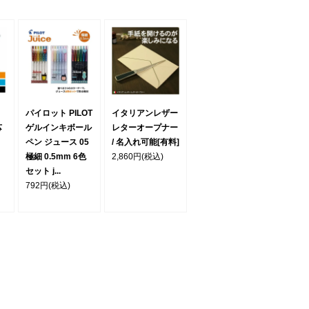
パイロット PILOT
イタリアンレザー
芯
ゲルインキボール
レターオープナー
ペン ジュース 05
/ 名入れ可能[有料]
極細 0.5mm 6色
2,860円
(税込)
セット j...
792円
(税込)