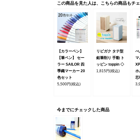
この商品を見た人は、こちらの商品もチェ
リビガク タテ型
ぺ
【カラーペン】
鉛筆削り 手動 ト
マ
【筆ペン】 セー
ッピン toppin ◇
X
ラー SAILOR 四
1,815円
(税込)
ホ
季織マーカー 20
芯
色セット
3,
5,500円
(税込)
今までにチェックした商品