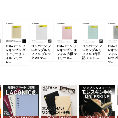
ロルバーン フ
ロルバーン フ
ロルバーン フ
ロルバーン フ
ロルバ
レキシブル ダ
レキシブル リ
レキシブル リ
レキシブル リ
レキシ
イアリーリフ
フィル ブロッ
フィル 方眼 デ
フィル 1行日
フィル
ィル フリー
ク A5 デ...
イリー A...
記 ミント ...
ロップ
ロ...
ッ...