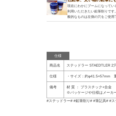
現在にわかにブームになってい
利用いただきたい鉛筆削りです
般的なものは左側の穴をご使用
仕様
商品名
ステッドラー STAEDTLER 
仕様
・サイズ：約φ41.5×57mm 重
備考
材 質 ： プラスチック+合金
※パッケージや仕様はメーカ
#ステッドラー# #鉛筆削り# #筆記具# #