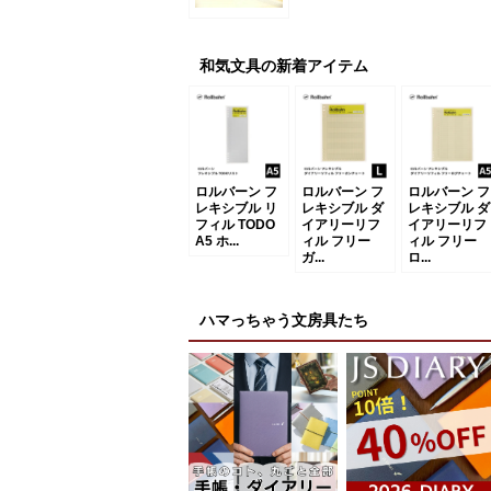
和気文具の新着アイテム
ロルバーン フ
ロルバーン フ
ロルバーン フ
レキシブル リ
レキシブル ダ
レキシブル ダ
フィル TODO
イアリーリフ
イアリーリフ
A5 ホ...
ィル フリー
ィル フリー
ガ...
ロ...
ハマっちゃう文房具たち