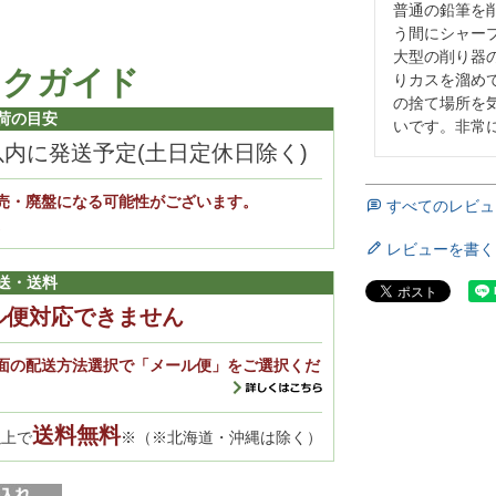
普通の鉛筆を
う間にシャー
大型の削り器
ックガイド
りカスを溜め
の捨て場所を
荷の目安
いです。非常
以内に発送予定(土日定休日除く)
売・廃盤になる可能性がございます。
すべてのレビュ
。
レビューを書く
送・送料
ル便対応できません
面の配送方法選択で「メール便」をご選択くだ
送料無料
以上で
※（※北海道・沖縄は除く）