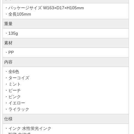
・パッケージサイズ W163×D17×H105mm
・全長105mm
重量
・135g
素材
・PP
内容
・全6色
・ターコイズ
・ミント
・ピーチ
・ピンク
・イエロー
・ライラック
仕様
・インク 水性蛍光インク