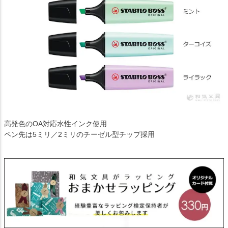
高発色のOA対応水性インク使用
ペン先は5ミリ／2ミリのチーゼル型チップ採用