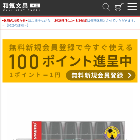
和気文具
■休暇のお知らせ■
誠に勝手ながら、
2026/8/8(土)～8/16(日)
は長期休暇とさせていただきます。
→【発送の詳細へ】